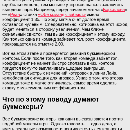
футбольном поле, тем меньше у игроков шансов заключить
выгодное пари. Например, перед началом матча «
Барселона
»
— «
Реал
» ставка
«Обе команды забьют»
имела
коэффициент 1.35. По ходу матча счет долгое время
оставался нулевым. Следовательно, котировка на этот исход
будет меняться в сторону увеличения. Чем ближе
финальный свисток, тем выше коэффициент к этому исходу.
Как только одна из команд забивает гол, рост коэффициента
прекращается на отметке 2.00.
Вот на этом этапе и проверяется реакция букмекерской
конторы. Если после того, как вторая команда забьет гол,
коэффициент не начнет быстро сползать вниз, конторе
придется кому-то выплачивать щедрые выигрыши.
Отсутствие быстрых изменений котировок в линии Лайв,
излюбленная ситуация для игроков. Узнав о том, что вторая
команда тоже в матче отличилась, самое время сделать
ставку с максимальным коэффициентом.
Что по этому поводу думают
букмекеры?
Все букмекерские конторы как один высказываются против
подобной манеры игры. Однако говорить — одно дело, а
иметь реальные возможности противостоять деятельности