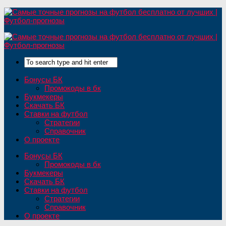
Бонусы БК
Промокоды в бк
Букмекеры
Скачать БК
Ставки на футбол
Стратегии
Справочник
О проекте
Бонусы БК
Промокоды в бк
Букмекеры
Скачать БК
Ставки на футбол
Стратегии
Справочник
О проекте