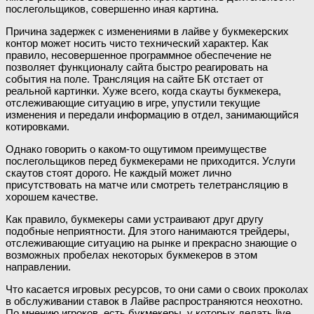
послегольщиков, совершенно иная картина.
Причина задержек с изменениями в лайве у букмекерских
контор может носить чисто технический характер. Как
правило, несовершенное программное обеспечение не
позволяет функционалу сайта быстро реагировать на
события на поле. Трансляция на сайте БК отстает от
реальной картинки. Хуже всего, когда скауты букмекера,
отслеживающие ситуацию в игре, упустили текущие
изменения и передали информацию в отдел, занимающийся
котировками.
Однако говорить о каком-то ощутимом преимуществе
послегольщиков перед букмекерами не приходится. Услуги
скаутов стоят дорого. Не каждый может лично
присутствовать на матче или смотреть телетрансляцию в
хорошем качестве.
Как правило, букмекеры сами устраивают друг другу
подобные неприятности. Для этого нанимаются трейдеры,
отслеживающие ситуацию на рынке и прекрасно знающие о
возможных пробелах некоторых букмекеров в этом
направлении.
Что касается игровых ресурсов, то они сами о своих проколах
в обслуживании ставок в Лайве распространяются неохотно.
По мнению игроков, есть букмекеры, у которых делать live