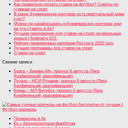
Как правильно делать ставки на футбол? Советы по
ставкам на спорт
В каких букмекерских конторах есть виртуальный демо
счет?
Можно ли зарабатывать в букмекерских конторах или
на что ставить в бк?
Лучшие приложения для ставок на спорт на реальные
деньги | Android и IOS
Рейтинг проверенных капперов России в 2025 году
Лучшие программы для ставок на спорт
Ставки на спорт
Свежие записи
Брага – Динамо Мн, прогноз 6 августа (Лига
Конференций, квалификация)
Лугано – НСИ Рунавик, прогноз 6 августа (Лига
Конференций, квалификация)
Борац – МЛ Витебск, прогноз 6 августа (Лига
Конференций, квалификация)
Промокоды в бк
Бк с бездепозитным фрибетом