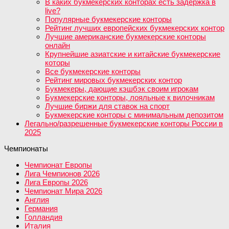
В каких букмекерских конторах есть задержка в
live?
Популярные букмекерские конторы
Рейтинг лучших европейских букмекерских контор
Лучшие американские букмекерские конторы
онлайн
Крупнейшие азиатские и китайские букмекерские
которы
Все букмекерские конторы
Рейтинг мировых букмекерских контор
Букмекеры, дающие кэшбэк своим игрокам
Букмекерские конторы, лояльные к вилочникам
Лучшие биржи для ставок на спорт
Букмекерские конторы с минимальным депозитом
Легально/разрешенные букмекерские конторы России в
2025
Чемпионаты
Чемпионат Европы
Лига Чемпионов 2026
Лига Европы 2026
Чемпионат Мира 2026
Англия
Германия
Голландия
Италия