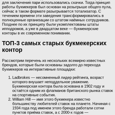
для заключения пари использовались скачки. Тогда принцип
работы букмекеров был основан на розыгрыше общего пула,
сейчас в таком формате разыгрывается тотализатор. С
течением времени эти заведения трансформировались в
полноценные организации со штатом наёмных сотрудников.
Позднее по их принципу были укомплектованы штаты
ипподромов, а уже в двадцатом веке — букмекерские
конторы в их современном понимании.
ТОП-3 самых старых букмекерских
контор
Рассмотрим перечень из нескольких всемирно известных
брендов, которые были основаны задолго до перехода
букмекеров на интерактивные площадки:
Ladbrokes — несомненный лидер рейтинга, возраст
которого внушает неподдельное уважение.
Букмекерская контора была основана в 1902 году и
остаётся одним из флагманов британского рынка ставок
на спортивные события.
William Hill — имя этого букмекера известно
большинству любителей ставок на планете. Начиная с
1934 года под именем этого бренда работали сотни
пунктов приёма ставок, а с 2000-х годов —