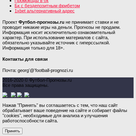
Промокоды в бк
Бк с бездепозитным фрибетом
1xbet альтернативный адрес
Проект
Футбол-прогнозы.ru
не принимает ставки и не
проводит никакие игры на деньги. Прогнозы не продаем.
Информация носит исключительно ознакомительный
характер. При использование материалов с сайта,
обязательно указывайте источник с гиперссылкой.
Информация только для 18+.
Контакты для связи
Почта: georg'@'football-prognozi.ru
2016-2020 © Футбол-Прогнозы.ru
Все права защищены.
Нажав "Принять" вы соглашаетесь с тем, что наш сайт
обрабатывает ваше поведение на сайте и собирает файлы
"cookies", необходимые для анализа и улучшения
работоспособности сайта.
Принять