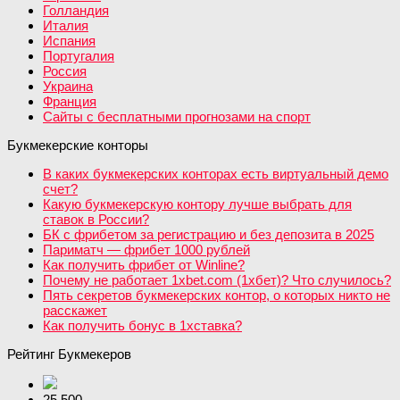
Голландия
Италия
Испания
Португалия
Россия
Украина
Франция
Сайты с бесплатными прогнозами на спорт
Букмекерские конторы
В каких букмекерских конторах есть виртуальный демо
счет?
Какую букмекерскую контору лучше выбрать для
ставок в России?
БК с фрибетом за регистрацию и без депозита в 2025
Париматч — фрибет 1000 рублей
Как получить фрибет от Winline?
Почему не работает 1xbet.com (1хбет)? Что случилось?
Пять секретов букмекерских контор, о которых никто не
расскажет
Как получить бонус в 1хставка?
Рейтинг Букмекеров
25 500