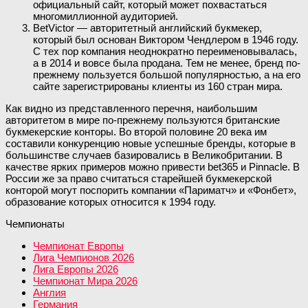
официальный сайт, который может похвастаться
многомиллионной аудиторией.
BetVictor — авторитетный английский букмекер,
который был основан Виктором Чендлером в 1946 году.
С тех пор компания неоднократно переименовывалась,
а в 2014 и вовсе была продана. Тем не менее, бренд по-
прежнему пользуется большой популярностью, а на его
сайте зарегистрированы клиенты из 160 стран мира.
Как видно из представленного перечня, наибольшим
авторитетом в мире по-прежнему пользуются британские
букмекерские конторы. Во второй половине 20 века им
составили конкуренцию новые успешные бренды, которые в
большинстве случаев базировались в Великобритании. В
качестве ярких примеров можно привести bet365 и Pinnacle. В
России же за право считаться старейшей букмекерской
конторой могут поспорить компании «Париматч» и «Фонбет»,
образование которых относится к 1994 году.
Чемпионаты
Чемпионат Европы
Лига Чемпионов 2026
Лига Европы 2026
Чемпионат Мира 2026
Англия
Германия