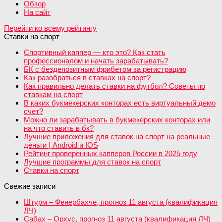
Обзор
На сайт
Перейти ко всему рейтингу
Ставки на спорт
Спортивный каппер — кто это? Как стать
профессионалом и начать зарабатывать?
БК с бездепозитным фрибетом за регистрацию
Как разобраться в ставках на спорт?
Как правильно делать ставки на футбол? Советы по
ставкам на спорт
В каких букмекерских конторах есть виртуальный демо
счет?
Можно ли зарабатывать в букмекерских конторах или
на что ставить в бк?
Лучшие приложения для ставок на спорт на реальные
деньги | Android и IOS
Рейтинг проверенных капперов России в 2025 году
Лучшие программы для ставок на спорт
Ставки на спорт
Свежие записи
Штурм – Фенербахче, прогноз 11 августа (квалификация
ЛЧ)
Сабах – Орхус, прогноз 11 августа (квалификация ЛЧ)