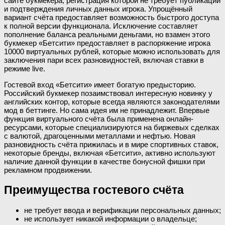
сайте букмекера, регистрация которой не требует публикации
и подтверждения личных данных игрока. Упрощённый
вариант счёта предоставляет возможность быстрого доступа
к полной версии функционала. Исключение составляет
пополнение баланса реальными деньгами, но взамен этого
букмекер «Бетсити» предоставляет в распоряжение игрока
10000 виртуальных рублей, которые можно использовать для
заключения пари всех разновидностей, включая ставки в
режиме live.
Гостевой вход «Бетсити» имеет богатую предысторию.
Российский букмекер позаимствовал интересную новинку у
английских контор, которые всегда являются законодателями
мод в беттинге. Но сама идея им не принадлежит. Впервые
функция виртуального счёта была применена онлайн-
ресурсами, которые специализируются на биржевых сделках
с валютой, драгоценными металлами и нефтью. Новая
разновидность счёта прижилась и в мире спортивных ставок,
некоторые бренды, включая «Бетсити», активно используют
наличие данной функции в качестве бонусной фишки при
рекламном продвижении.
Преимущества гостевого счёта
не требует ввода и верификации персональных данных;
не использует никакой информации о владельце;