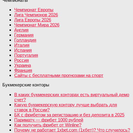
Чемпионаты
Чемпионат Европы
Лига Чемпионов 2026
Лига Европы 2026
Чемпионат Мира 2026
Англия
Германия
Голландия
Италия
Испания
Португалия
Россия
Украина
Франция
Сайты с бесплатными прогнозами на спорт
Букмекерские конторы
В каких букмекерских конторах есть виртуальный демо
счет?
Какую букмекерскую контору лучше выбрать для
ставок в России?
БК с фрибетом за регистрацию и без депозита в 2025
Париматч — фрибет 1000 рублей
Как получить фрибет от Winline?
Почему не работает 1xbet.com (1хбет)? Что случилось?