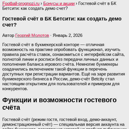
Football-prognozi.ru
›
Бонусы и акции
›
Гостевой счёт в БК
Бетсити: как создать демо счет?
Гостевой счёт в БК Бетсити: как создать демо
счет?
Автор
Георгий Молотов
·
Январь 2, 2026
Гостевой счёт в букмекерской конторе — отличная
возможность на практике опробовать функционал, изучить
правила расчёта ставок, ознакомиться с интерфейсом сайта,
полнотой линии и росписи без передачи личных данных и
пополнения баланса игрового счёта. Немногие букмекеры
озадачились включением такой функции в перечень
доступных при регистрации вариантов. Ещё на заре развития
букмекерского бизнеса в России, демо-счёт Betcity стал
настоящим открытием для пользователей и примером для
конкурентов.
Функции и возможности гостевого
счёта
Гостевой счёт (режим гостя, гостевой вход, демо-аккаунт,
демонстрационный счёт) — специальная версия аккаунта на