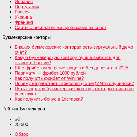
Испания
Португалия
Россия
Украина
Франция
Сайты с бесплатными прогнозами на спорт
Букмекерские конторы
В каких букмекерских конторах есть виртуальный демо
счет?
Какую букмекерскую контору лучше выбрать для
ставок в России?
БК с фрибетом за регистрацию и без депозита в 2025
Париматч — фрибет 1000 рублей
Как получить фрибет от Winline?
Почему не работает 1xbet.com (1хбет)? Что случилось?
Пять секретов букмекерских контор, о которых никто не
расскажет
Как получить бонус в 1хставка?
Рейтинг Букмекеров
25 500
Обзор