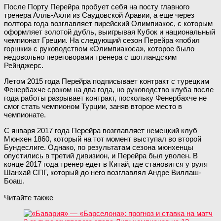
После Порту Перейра пробует себя на посту главного
тренера Алль-Ахли из Саудовской Аравии, а еще через
полтора года возглавляет пирейский Олимпиакос, с которым
оформляет золотой дубль, выигрывая Кубок и национальный
чемпионат Греции. На следующий сезон Перейра «побил
горшки» с руководством «Олимпиакоса», которое было
недовольно переговорами тренера с шотландским
Рейнджерс.
Летом 2015 года Перейра подписывает контракт с турецким
Фенербахче сроком на два года, но руководство клуба после
года работы разрывает контракт, поскольку Фенербахче не
смог стать чемпионом Турции, заняв второе место в
чемпионате.
С января 2017 года Перейра возглавляет немецкий клуб
Мюнхен 1860, который на тот момент выступал во второй
Бундеслиге. Однако, по результатам сезона мюнхенцы
опустились в третий дивизион, и Перейра был уволен. В
конце 2017 года тренер едет в Китай, где становится у руля
Шанхай СПГ, который до него возглавлял Андре Виллаш-
Боаш.
Читайте также