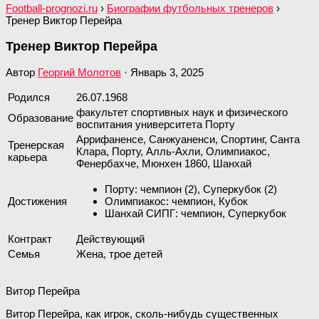
Football-prognozi.ru
›
Биографии футбольных тренеров
›
Тренер Виктор Перейра
Тренер Виктор Перейра
Автор
Георгий Молотов
·
Январь 3, 2025
Родился
26.07.1968
факультет спортивных наук и физического
Образование
воспитания университета Порту
Аррифаненсе, Санжуаненси, Спортинг, Санта
Тренерская
Клара, Порту, Алль-Ахли, Олимпиакос,
карьера
Фенербахче, Мюнхен 1860, Шанхай
Порту: чемпион (2), Суперкубок (2)
Достижения
Олимпиакос: чемпион, Кубок
Шанхай СИПГ: чемпион, Суперкубок
Контракт
Действующий
Семья
Жена, трое детей
Витор Перейра
Витор Перейра, как игрок, сколь-нибудь существенных