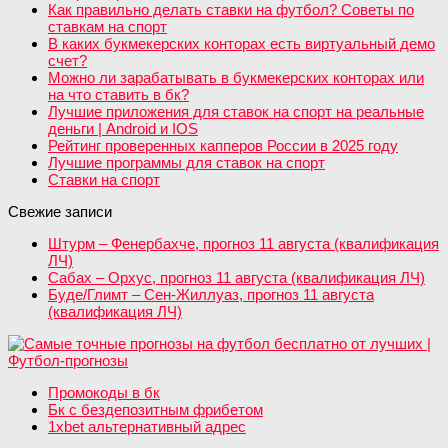
Как правильно делать ставки на футбол? Советы по
ставкам на спорт
В каких букмекерских конторах есть виртуальный демо
счет?
Можно ли зарабатывать в букмекерских конторах или
на что ставить в бк?
Лучшие приложения для ставок на спорт на реальные
деньги | Android и IOS
Рейтинг проверенных капперов России в 2025 году
Лучшие программы для ставок на спорт
Ставки на спорт
Свежие записи
Штурм – Фенербахче, прогноз 11 августа (квалификация
ЛЧ)
Сабах – Орхус, прогноз 11 августа (квалификация ЛЧ)
Буде/Глимт – Сен-Жиллуаз, прогноз 11 августа
(квалификация ЛЧ)
Промокоды в бк
Бк с бездепозитным фрибетом
1xbet альтернативный адрес