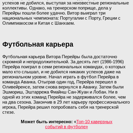
успехов не добился, выступая за неизвестные региональные
коллективы. Однако, на тренерском поприще, дела у
Перейры пошли более удачно. Витор выиграл три
национальных чемпионата: Португалии с Порту, Греции с
Олимпиакосом и Китая с Шанхаем.
Футбольная карьера
Футбольная карьера Витора Перейры была достаточно
скромной и непродолжительной. За десять лет (1986-1996)
Перейра поиграл в семи региональных командах, о которых
мало кто слышал, и не добился никаких успехов даже на
региональном уровне. Начал играть в футбол Перейра в
команда Аванка. Отыграв один год, Перейра перешел в
Оливейренсе, затем снова вернулся в Аванку. Затем были
Эшмориш, Эштаррежа Фиайнш Сан-Жуан и Лобан. Ни в
одной из этих команд Перейра не задерживался более, чем
на два сезона. Закончив в 29 лет карьеру профессионального
игрока, Перейра решил попробовать себя на тренерской
стезе.
Может быть интересно:
«
Топ-10 каверзных
событий в футболе»