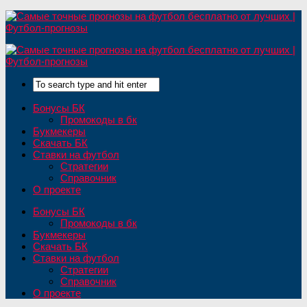
Бонусы БК
Промокоды в бк
Букмекеры
Скачать БК
Ставки на футбол
Стратегии
Справочник
О проекте
Бонусы БК
Промокоды в бк
Букмекеры
Скачать БК
Ставки на футбол
Стратегии
Справочник
О проекте