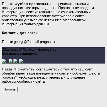
Проект
Футбол-прогнозы.ru
не принимает ставки и не
проводит никакие игры на деньги. Прогнозы не продаем.
Информация носит исключительно ознакомительный
характер. При использование материалов с сайта,
обязательно указывайте источник с гиперссылкой.
Информация только для 18+.
Контакты для связи
Почта: georg'@'football-prognozi.ru
2016-2020 © Футбол-Прогнозы.ru
Все права защищены.
Нажав "Принять" вы соглашаетесь с тем, что наш сайт
обрабатывает ваше поведение на сайте и собирает файлы
"cookies", необходимые для анализа и улучшения
работоспособности сайта.
Принять