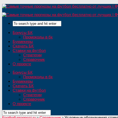
Бонусы БК
Промокоды в бк
Букмекеры
Скачать БК
Ставки на футбол
Стратегии
Справочник
О проекте
Бонусы БК
Промокоды в бк
Букмекеры
Скачать БК
Ставки на футбол
Стратегии
Справочник
О проекте
Football-prognozi.ru
›
Справочник
›
Условные обозначения ставо