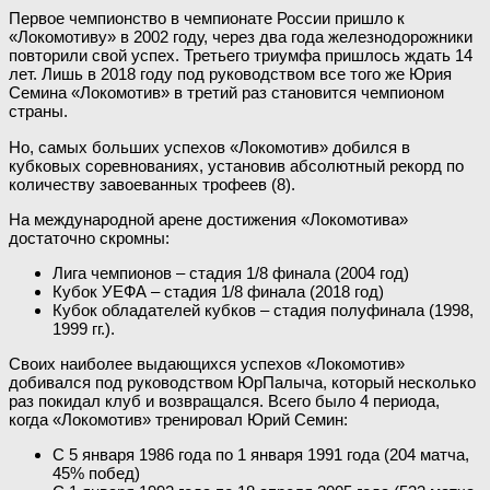
Первое чемпионство в чемпионате России пришло к
«Локомотиву» в 2002 году, через два года железнодорожники
повторили свой успех. Третьего триумфа пришлось ждать 14
лет. Лишь в 2018 году под руководством все того же Юрия
Семина «Локомотив» в третий раз становится чемпионом
страны.
Но, самых больших успехов «Локомотив» добился в
кубковых соревнованиях, установив абсолютный рекорд по
количеству завоеванных трофеев (8).
На международной арене достижения «Локомотива»
достаточно скромны:
Лига чемпионов – стадия 1/8 финала (2004 год)
Кубок УЕФА – стадия 1/8 финала (2018 год)
Кубок обладателей кубков – стадия полуфинала (1998,
1999 гг.).
Своих наиболее выдающихся успехов «Локомотив»
добивался под руководством ЮрПалыча, который несколько
раз покидал клуб и возвращался. Всего было 4 периода,
когда «Локомотив» тренировал Юрий Семин:
С 5 января 1986 года по 1 января 1991 года (204 матча,
45% побед)