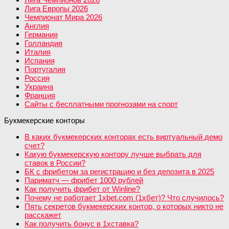
Лига Европы 2026
Чемпионат Мира 2026
Англия
Германия
Голландия
Италия
Испания
Португалия
Россия
Украина
Франция
Сайты с бесплатными прогнозами на спорт
Букмекерские конторы
В каких букмекерских конторах есть виртуальный демо
счет?
Какую букмекерскую контору лучше выбрать для
ставок в России?
БК с фрибетом за регистрацию и без депозита в 2025
Париматч — фрибет 1000 рублей
Как получить фрибет от Winline?
Почему не работает 1xbet.com (1хбет)? Что случилось?
Пять секретов букмекерских контор, о которых никто не
расскажет
Как получить бонус в 1хставка?