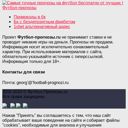
Промокоды в бк
Бк с бездепозитным фрибетом
1xbet альтернативный адрес
Проект
Футбол-прогнозы.ru
не принимает ставки и не
проводит никакие игры на деньги. Прогнозы не продаем.
Информация носит исключительно ознакомительный
характер. При использование материалов с сайта,
обязательно указывайте источник с гиперссылкой.
Информация только для 18+.
Контакты для связи
Почта: georg'@'football-prognozi.ru
2016-2020 © Футбол-Прогнозы.ru
Все права защищены.
Нажав "Принять" вы соглашаетесь с тем, что наш сайт
обрабатывает ваше поведение на сайте и собирает файлы
"cookies", необходимые для анализа и улучшения