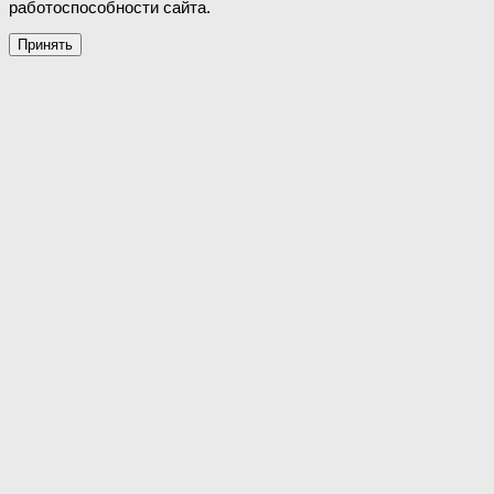
работоспособности сайта.
Принять