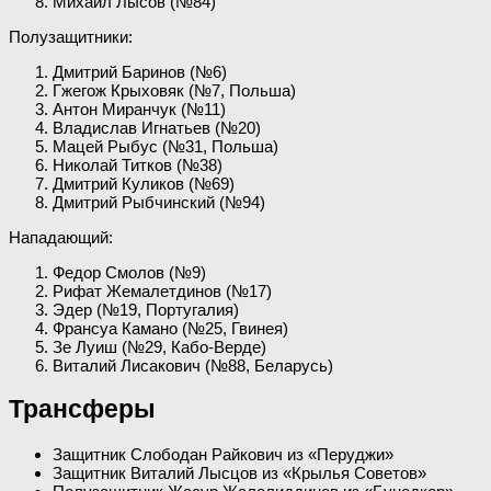
Михаил Лысов (№84)
Полузащитники:
Дмитрий Баринов (№6)
Гжегож Крыховяк (№7, Польша)
Антон Миранчук (№11)
Владислав Игнатьев (№20)
Мацей Рыбус (№31, Польша)
Николай Титков (№38)
Дмитрий Куликов (№69)
Дмитрий Рыбчинский (№94)
Нападающий:
Федор Смолов (№9)
Рифат Жемалетдинов (№17)
Эдер (№19, Португалия)
Франсуа Камано (№25, Гвинея)
Зе Луиш (№29, Кабо-Верде)
Виталий Лисакович (№88, Беларусь)
Трансферы
Защитник Слободан Райкович из «Перуджи»
Защитник Виталий Лысцов из «Крылья Советов»