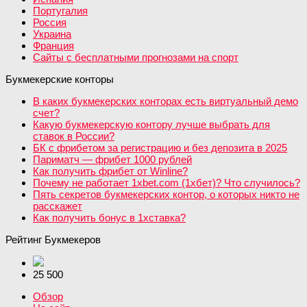
Португалия
Россия
Украина
Франция
Сайты с бесплатными прогнозами на спорт
Букмекерские конторы
В каких букмекерских конторах есть виртуальный демо
счет?
Какую букмекерскую контору лучше выбрать для
ставок в России?
БК с фрибетом за регистрацию и без депозита в 2025
Париматч — фрибет 1000 рублей
Как получить фрибет от Winline?
Почему не работает 1xbet.com (1хбет)? Что случилось?
Пять секретов букмекерских контор, о которых никто не
расскажет
Как получить бонус в 1хставка?
Рейтинг Букмекеров
25 500
Обзор