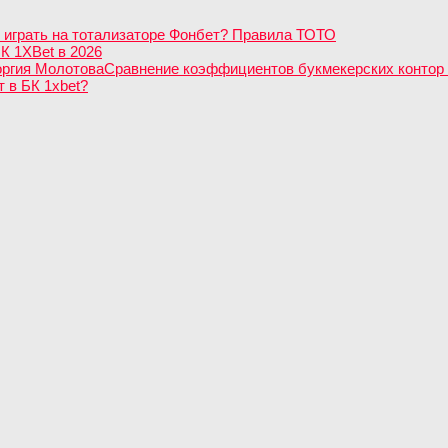
 играть на тотализаторе Фонбет? Правила ТОТО
К 1XBet в 2026
Сравнение коэффициентов букмекерских контор 
т в БК 1xbet?