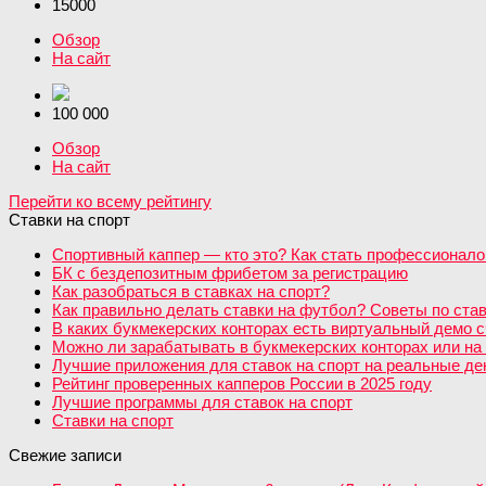
15000
Обзор
На сайт
100 000
Обзор
На сайт
Перейти ко всему рейтингу
Ставки на спорт
Спортивный каппер — кто это? Как стать профессионало
БК с бездепозитным фрибетом за регистрацию
Как разобраться в ставках на спорт?
Как правильно делать ставки на футбол? Советы по став
В каких букмекерских конторах есть виртуальный демо с
Можно ли зарабатывать в букмекерских конторах или на 
Лучшие приложения для ставок на спорт на реальные день
Рейтинг проверенных капперов России в 2025 году
Лучшие программы для ставок на спорт
Ставки на спорт
Свежие записи