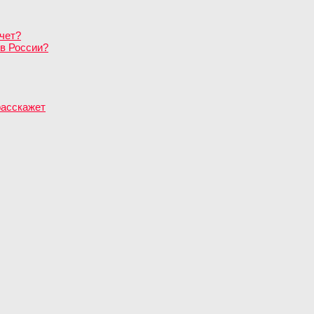
чет?
в России?
расскажет