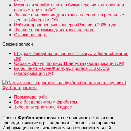
Можно ли зарабатывать в букмекерских конторах или
на что ставить в бк?
Лучшие приложения для ставок на спорт на реальные
деньги | Android и IOS
Рейтинг проверенных капперов России в 2025 году
Лучшие программы для ставок на спорт
Ставки на спорт
Свежие записи
Штурм – Фенербахче, прогноз 11 августа (квалификация
ЛЧ)
Сабах – Орхус, прогноз 11 августа (квалификация ЛЧ)
Буде/Глимт – Сен-Жиллуаз, прогноз 11 августа
(квалификация ЛЧ)
Промокоды в бк
Бк с бездепозитным фрибетом
1xbet альтернативный адрес
Проект
Футбол-прогнозы.ru
не принимает ставки и не
проводит никакие игры на деньги. Прогнозы не продаем.
Информация носит исключительно ознакомительный