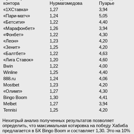
контора
Нурмагомедова
Пуарье
«1ХСтавка»
1,27
3,94
«Пари-матч»
1,24
5,05
«Бетсити»
1,22
4,40
«Марафонбет»
1,26
3,94
«Фонбет»
1,22
4,30
«Леон»
1,23
4,20
«Зенит»
1,25
4,20
«Балтбет»
1,22
4,63
«Лига Ставок»
1,20
4,60
Bwin
1,22
4,00
Winline
1,25
4,40
888.ru
1,24
4,06
Mostbet
1,23
4,20
«Олимп»
1,27
4,30
Bingo Boom
1,30
4,41
Melbet
1,27
3,94
Tennisi
1,25
4,20
Нехитрый анализ полученных результатов позволяет
определить, что максимальная котировка на победу Хабиба
предлагается в БК Bingo Boom и составляет 1,30. Это на 10%