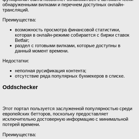
обнаруженными вилками и перечнем доступных онлайн-
трансляций.
Преимущества:
возможность просмотра финансовой статистики,
которая в онлайн-режиме собирается с биржи ставок
Betfair;
раздел с готовыми вилками, которые доступны в
данный момент времени.
Недостатки:
неполная русификация контента;
отсутствие ряда популярных букмекеров в списке.
Oddschecker
Этот портал пользуется заслуженной популярностью среди
европейских бетторов, поскольку предоставляет
исключительно достоверную информацию с минимальной
потерей времени.
Преимущества: