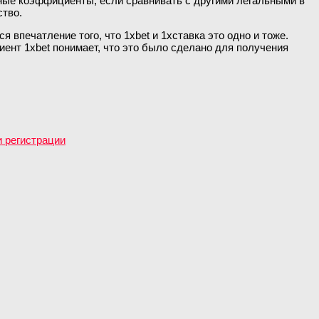
ные коэффициенты, если сравнивать с другими легальными в
ство.
впечатление того, что 1xbet и 1хставка это одно и тоже.
ент 1xbet понимает, что это было сделано для получения
 регистрации