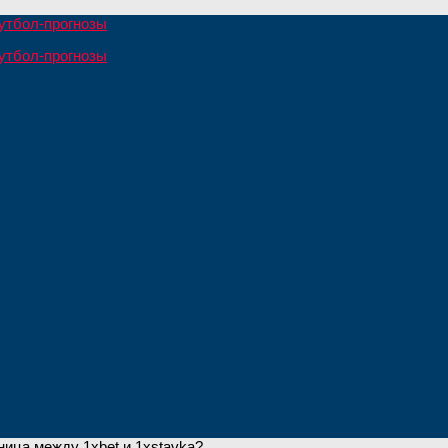
ница между 1xbet и 1xstavka?