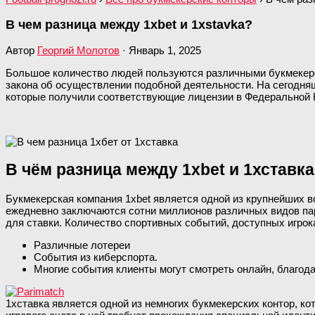
В чем разница между 1xbet и 1xstavka?
Автор
Георгий Молотов
·
Январь 1, 2025
Большое количество людей пользуются различными букмекерск
закона об осуществлении подобной деятельности. На сегодня
которые получили соответствующие лицензии в Федеральной Н
В чём разница между 1xbet и 1хставка
Букмекерская компания 1xbet является одной из крупнейших в
ежедневно заключаются сотни миллионов различных видов пари
для ставки. Количество спортивных событий, доступных игрок
Различные лотереи
События из киберспорта.
Многие события клиенты могут смотреть онлайн, благод
1хставка является одной из немногих букмекерских контор, к