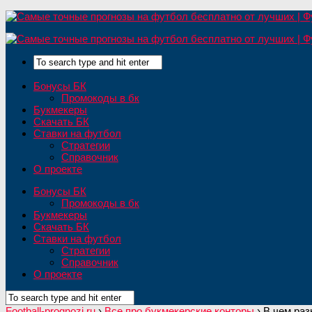
Бонусы БК
Промокоды в бк
Букмекеры
Скачать БК
Ставки на футбол
Стратегии
Справочник
О проекте
Бонусы БК
Промокоды в бк
Букмекеры
Скачать БК
Ставки на футбол
Стратегии
Справочник
О проекте
Football-prognozi.ru
›
Все про букмекерские конторы
›
В чем раз