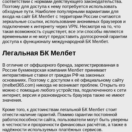
соответствии с нормами действующего законодательства.
Поэтому для доступа к нему потребуется использовать
обходные пути. Наиболее популярными вариантами для
входа на сайт БК Мелбет с территории России считаются
зеркальные ссылки, использование анонимных браузеров и
подключение к интернету через VPN. Несмотря на то, что
такая возможность существует, все эти способы являются
временными и не могут предоставить долгосрочной гарантии
доступа к функционалу международной БК Мелбет.
Легальная БК Мелбет
В отличие от оффшорного бренда, зарегистрированная в
России букмекерская компания Мелбет принимает
интерактивные ставки от граждан РФ на законных
основаниях. Поэтому с доступом к её официальному сайту
(melbet365.com) никогда не возникает проблем. Открыть его
можно с помощью любого устройства, подключенного к сети
интернет, версия и разновидность браузера также не имеют
значения.
Кроме того, к достоинствам легальной БК Мелбет стоит
отнести наличие гарантий. Помимо гарантии постоянной
работоспособности сайта, пользователи могут быть уверены
в честности и прозрачности финансовых расчётов, а также в
надёжности используемых платёжных сервисов.