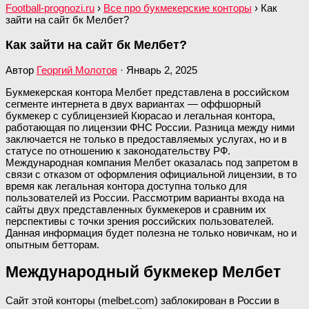
Football-prognozi.ru
›
Все про букмекерские конторы
›
Как
зайти на сайт бк Мелбет?
Как зайти на сайт бк Мелбет?
Автор
Георгий Молотов
·
Январь 2, 2025
Букмекерская контора Мелбет представлена в российском
сегменте интернета в двух вариантах — оффшорный
букмекер с сублицензией Кюрасао и легальная контора,
работающая по лицензии ФНС России. Разница между ними
заключается не только в предоставляемых услугах, но и в
статусе по отношению к законодательству РФ.
Международная компания Мелбет оказалась под запретом в
связи с отказом от оформления официальной лицензии, в то
время как легальная контора доступна только для
пользователей из России. Рассмотрим варианты входа на
сайты двух представленных букмекеров и сравним их
перспективы с точки зрения российских пользователей.
Данная информация будет полезна не только новичкам, но и
опытным бетторам.
Международный букмекер Мелбет
Сайт этой конторы (melbet.com) заблокирован в России в