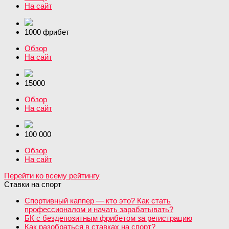
На сайт
1000 фрибет
Обзор
На сайт
15000
Обзор
На сайт
100 000
Обзор
На сайт
Перейти ко всему рейтингу
Ставки на спорт
Спортивный каппер — кто это? Как стать
профессионалом и начать зарабатывать?
БК с бездепозитным фрибетом за регистрацию
Как разобраться в ставках на спорт?