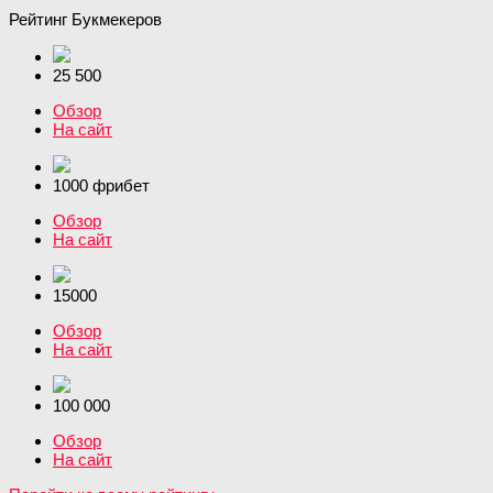
Рейтинг Букмекеров
25 500
Обзор
На сайт
1000 фрибет
Обзор
На сайт
15000
Обзор
На сайт
100 000
Обзор
На сайт