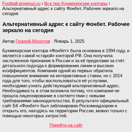
Football-prognozi.ru
›
Все про букмекерские конторы
›
Альтернативный адрес к сайту Фонбет. Рабочее зеркало на
сегодня
Альтернативный адрес к сайту Фонбет. Рабочее
зеркало на сегодня
Автор
Георгий Молотов
·
Январь 1, 2025
Букмекерская контора «Фонбет» была основана в 1994 году, и
является самой «старой» конторой РФ. Она получила
заслуженное признание в России и за её пределами за счёт
детального подхода к формированию линии и высоких
коэффициентов. Компания одной из первых обратила
повышенное внимание на интерактивные ставки, но с 2014
года для того, чтобы воспользоваться её услугами,
необходимо узнать действующий альтернативный адрес.
Необходимость в этом возникла потому, что компания не
прошла лицензирование в соответствии с новыми
требованиями законодательства. В результате официальный
сайт БК «Фонбет» был заблокирован Роскомнадзором и
открыть его, находясь на территории России, можно только с
помощью некоторых хитростей.
Перейти на сайт