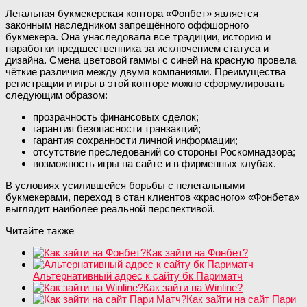
Легальная букмекерская контора «Фонбет» является
законным наследником запрещённого оффшорного
букмекера. Она унаследовала все традиции, историю и
наработки предшественника за исключением статуса и
дизайна. Смена цветовой гаммы с синей на красную провела
чёткие различия между двумя компаниями. Преимущества
регистрации и игры в этой конторе можно сформулировать
следующим образом:
прозрачность финансовых сделок;
гарантия безопасности транзакций;
гарантия сохранности личной информации;
отсутствие преследований со стороны Роскомнадзора;
возможность игры на сайте и в фирменных клубах.
В условиях усилившейся борьбы с нелегальными
букмекерами, переход в стан клиентов «красного» «Фонбета»
выглядит наиболее реальной перспективой.
Читайте также
Как зайти на Фонбет?
Альтернативный адрес к сайту бк Париматч
Как зайти на Winline?
Как зайти на сайт Пари