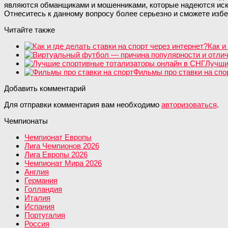
являются обманщиками и мошенниками, которые надеются исклю
Отнеситесь к данному вопросу более серьезно и сможете изб
Читайте также
Как и
Лучши
Фильмы про ставки на спо
Добавить комментарий
Для отправки комментария вам необходимо
авторизоваться
.
Чемпионаты
Чемпионат Европы
Лига Чемпионов 2026
Лига Европы 2026
Чемпионат Мира 2026
Англия
Германия
Голландия
Италия
Испания
Португалия
Россия