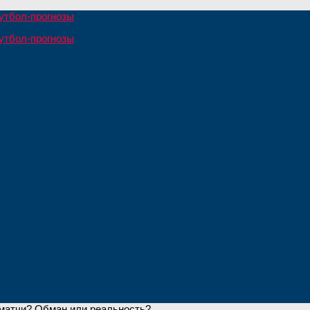
 матчи? Обман или реальность?