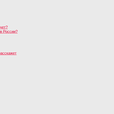
чет?
в России?
расскажет