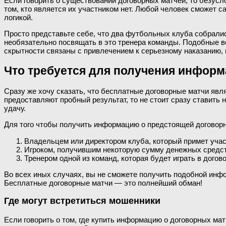
Если говорить о существовании договорных матчей, то безусл
том, кто является их участником нет. Любой человек сможет 
логикой.
Просто представьте себе, что два футбольных клуба собралис
необязательно посвящать в это тренера команды. Подобные 
скрытности связаны с привлечением к серьезному наказанию, 
Что требуется для получения информ
Сразу же хочу сказать, что бесплатные договорные матчи явл
предоставляют пробный результат, то не стоит сразу ставить 
удачу.
Для того чтобы получить информацию о предстоящей договорн
Владельцем или директором клуба, который примет участ
Игроком, получившим некоторую сумму денежных средств
Тренером одной из команд, которая будет играть в догов
Во всех иных случаях, вы не сможете получить подобной инф
Бесплатные договорные матчи — это полнейший обман!
Где могут встретиться мошенники
Если говорить о том, где купить информацию о договорных м