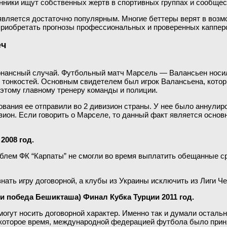
енники ищут собственных жертв в спортивных группах и сообщес
 является достаточно популярным. Многие беттеры верят в воз
 приобретать прогнозы профессиональных и проверенных каппер
еч
онансный случай. Футбольный матч Марсель — Валансьен носил
тонкостей. Основным свидетелем был игрок Валансьена, котор
этому главному тренеру команды и полиции.
ования ее отправили во 2 дивизион страны. У нее было аннулир
он. Если говорить о Марселе, то данный факт является основн
2008 год.
роблем ФК “Карпаты” не смогли во время выплатить обещанные ср
ать игру договорной, а клубы из Украины исключить из Лиги Че
и победа Бешикташа) Финал Кубка Турции 2011 год.
могут носить договорной характер. Именно так и думали осталь
которое время, международной федерацией футбола было принят