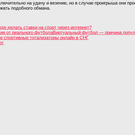
чительно на удачу и везение, но в случае проигрыша они прос
ежать подобного обмана.
 где делать ставки на спорт через интернет?
Виртуальный футбол — причина популя
е спортивные тотализаторы онлайн в СНГ
рт