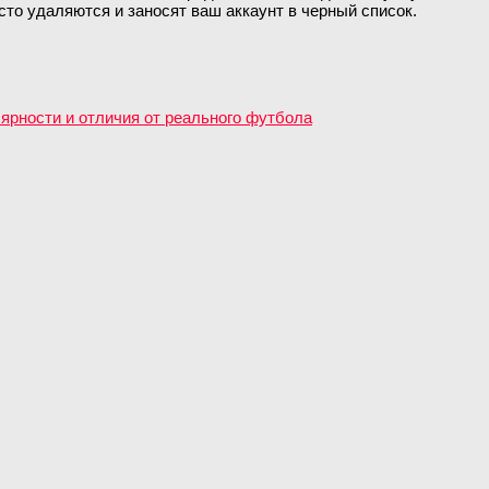
то удаляются и заносят ваш аккаунт в черный список.
рности и отличия от реального футбола