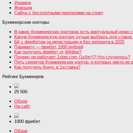
Украина
Франция
Сайты с бесплатными прогнозами на спорт
Букмекерские конторы
В каких букмекерских конторах есть виртуальный демо с
Какую букмекерскую контору лучше выбрать для ставок 
БК с фрибетом за регистрацию и без депозита в 2025
Париматч — фрибет 1000 рублей
Как получить фрибет от Winline?
Почему не работает 1xbet.com (1хбет)? Что случилось?
Пять секретов букмекерских контор, о которых никто не 
Как получить бонус в 1хставка?
Рейтинг Букмекеров
25 500
Обзор
На сайт
1000 фрибет
Обзор