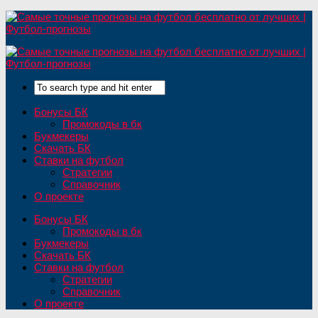
Бонусы БК
Промокоды в бк
Букмекеры
Скачать БК
Ставки на футбол
Стратегии
Справочник
О проекте
Бонусы БК
Промокоды в бк
Букмекеры
Скачать БК
Ставки на футбол
Стратегии
Справочник
О проекте