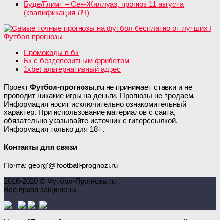
Буде/Глимт – Сен-Жиллуаз, прогноз 11 августа
(квалификация ЛЧ)
Промокоды в бк
Бк с бездепозитным фрибетом
1xbet альтернативный адрес
Проект
Футбол-прогнозы.ru
не принимает ставки и не
проводит никакие игры на деньги. Прогнозы не продаем.
Информация носит исключительно ознакомительный
характер. При использование материалов с сайта,
обязательно указывайте источник с гиперссылкой.
Информация только для 18+.
Контакты для связи
Почта: georg'@'football-prognozi.ru
2016-2020 © Футбол-Прогнозы.ru
Все права защищены.