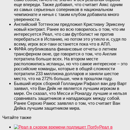
еще впереди. Также добавил, что считает Аякс одним
из самых серьезных соперников в национальном
чемпионате и ничья с таким клубом добавила много
уверенности.
Английский Тоттенхэм предложил Кристиану Эриксену
новый контракт. Ранее во всю говорилось о том, что им
интересуется Реал, что сам футболист не против
перебраться в Испанию, но потом это утихло и, судя по
всему, игрок все-таки останется пока что в АПЛ.
ФИФА опубликовала финансовые отчеты о летнем
трансферном окне, где говорится о том, что Англия
потратила больше всех. На втором месте
расположились испанцы, но что самое интересное – это
российские команды, которые в общей сложности
потратили 233 миллиона долларов и заняли шестое
место, что на 272% больше, чем в прошлом году.
Бывший игрок сборной Голландии Рафаэл ван дер Варт
заявил, что Ван Дейк не является лучшим игроком в
мире. Он сказал, что Месси и Роналду лучшие и нельзя
сравнивать защитников и нападающих между собой.
Ранее Серхио Рамос заявлял о том, что считает Ван
Дейка лучшим защитником мира.
Читайте также
Реал в