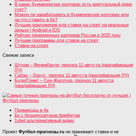
В каких букмекерских конторах есть виртуальный демо
счет?
Можно ли зарабатывать в букмекерских конторах или
на что ставить в бк?
Лучшие приложения для ставок на спорт на реальные
деньги | Android и IOS
Рейтинг проверенных капперов России в 2025 году
Лучшие программы для ставок на спорт
Ставки на спорт
Свежие записи
Штурм – Фенербахче, прогноз 11 августа (квалификация
ЛЧ)
Сабах – Орхус, прогноз 11 августа (квалификация ЛЧ)
Буде/Глимт – Сен-Жиллуаз, прогноз 11 августа
(квалификация ЛЧ)
Промокоды в бк
Бк с бездепозитным фрибетом
1xbet альтернативный адрес
Проект
Футбол-прогнозы.ru
не принимает ставки и не