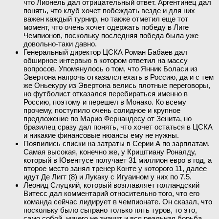
что Лионель дал отрицательный ответ. Аргентинец дал
понять, что клуб хочет побеждать везде и для них
важен каждый турнир, но также отметил еще тот
момент, что очень хочет одержать победу в Лиге
Чемпионов, поскольку последняя победа была уже
довольно-таки давно.
Генеральный директор ЦСКА Роман Бабаев дал
обширное интервью в котором ответил на массу
вопросов. Упомянулось о том, что Янник Боласи из
Эвертона напрочь отказался ехать в Россию, да и с тем
же Оньекуру из Эвертона велись плотные переговоры,
но футболист отказался перебираться именно в
Россию, поэтому и перешел в Монако. Ко всему
прочему, поступило очень солидное и крупное
предложение по Марио Фернандесу от Зенита, но
бразилец сразу дал понять, что хочет остаться в ЦСКА
и никакие финансовые нюансы ему не нужны.
Появились списки на затраты в Серии А по зарплатам.
Самая высокая, конечно же, у Криштиану Роналду,
который в Ювентусе получает 31 миллион евро в год, а
второе место занял тренер Конте у которого 11, далее
идут Де Лигт (8) и Лукаку с Игуаином у них по 7.5.
Леонид Слуцкий, который возглавляет голландский
Витесс дал комментарий относительно того, что его
команда сейчас лидирует в чемпионате. Он сказал, что
поскольку было сыграно только пять туров, то это,
само собой, ничего не значит и вся реальная борьба