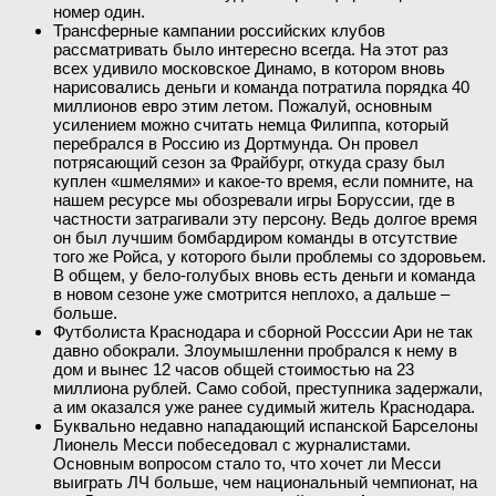
номер один.
Трансферные кампании российских клубов
рассматривать было интересно всегда. На этот раз
всех удивило московское Динамо, в котором вновь
нарисовались деньги и команда потратила порядка 40
миллионов евро этим летом. Пожалуй, основным
усилением можно считать немца Филиппа, который
перебрался в Россию из Дортмунда. Он провел
потрясающий сезон за Фрайбург, откуда сразу был
куплен «шмелями» и какое-то время, если помните, на
нашем ресурсе мы обозревали игры Боруссии, где в
частности затрагивали эту персону. Ведь долгое время
он был лучшим бомбардиром команды в отсутствие
того же Ройса, у которого были проблемы со здоровьем.
В общем, у бело-голубых вновь есть деньги и команда
в новом сезоне уже смотрится неплохо, а дальше –
больше.
Футболиста Краснодара и сборной Росссии Ари не так
давно обокрали. Злоумышленни пробрался к нему в
дом и вынес 12 часов общей стоимостью на 23
миллиона рублей. Само собой, преступника задержали,
а им оказался уже ранее судимый житель Краснодара.
Буквально недавно нападающий испанской Барселоны
Лионель Месси побеседовал с журналистами.
Основным вопросом стало то, что хочет ли Месси
выиграть ЛЧ больше, чем национальный чемпионат, на