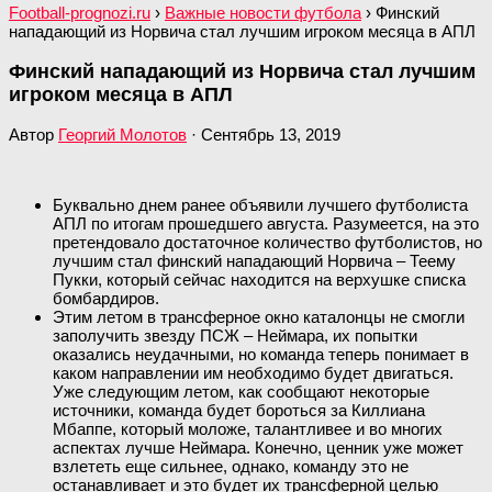
Football-prognozi.ru
›
Важные новости футбола
›
Финский
нападающий из Норвича стал лучшим игроком месяца в АПЛ
Финский нападающий из Норвича стал лучшим
игроком месяца в АПЛ
Автор
Георгий Молотов
·
Сентябрь 13, 2019
Буквально днем ранее объявили лучшего футболиста
АПЛ по итогам прошедшего августа. Разумеется, на это
претендовало достаточное количество футболистов, но
лучшим стал финский нападающий Норвича – Теему
Пукки, который сейчас находится на верхушке списка
бомбардиров.
Этим летом в трансферное окно каталонцы не смогли
заполучить звезду ПСЖ – Неймара, их попытки
оказались неудачными, но команда теперь понимает в
каком направлении им необходимо будет двигаться.
Уже следующим летом, как сообщают некоторые
источники, команда будет бороться за Киллиана
Мбаппе, который моложе, талантливее и во многих
аспектах лучше Неймара. Конечно, ценник уже может
взлететь еще сильнее, однако, команду это не
останавливает и это будет их трансферной целью