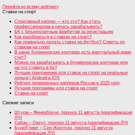
Перейти ко всему рейтингу
Ставки на спорт
Спортивный каппер — кто это? Как стать
профессионалом и начать зарабатывать?
БК с бездепозитным фрибетом за регистрацию
Как разобраться в ставках на спорт?
Как правильно делать ставки на футбол? Советы по
ставкам на спорт
В каких букмекерских конторах есть виртуальный демо
счет?
Можно ли зарабатывать в букмекерских конторах или
на что ставить в бк?
Лучшие приложения для ставок на спорт на реальные
деньги | Android и IOS
Рейтинг проверенных капперов России в 2025 году
Лучшие программы для ставок на спорт
Ставки на спорт
Свежие записи
Штурм – Фенербахче, прогноз 11 августа (квалификация
ЛЧ)
Сабах – Орхус, прогноз 11 августа (квалификация ЛЧ)
Буде/Глимт – Сен-Жиллуаз, прогноз 11 августа
(квалификация ЛЧ)