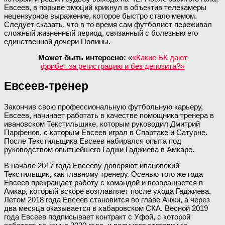
Евсеев, в порыве эмоций крикнул в объектив телекамеры
нецензурное выражение, которое быстро стало мемом.
Следует сказать, что в то время сам футболист переживал
сложный жизненный период, связанный с болезнью его
единственной дочери Полины.
Может быть интересно:
«
«Какие БК дают
фрибет за регистрацию и без депозита?»
Евсеев-тренер
Закончив свою профессиональную футбольную карьеру,
Евсеев, начинает работать в качестве помощника тренера в
ивановском Текстильщике, которым руководил Дмитрий
Парфенов, с которым Евсеев играл в Спартаке и Сатурне.
После Текстильщика Евсеев набирался опыта под
руководством опытнейшего Гаджи Гаджиева в Амкаре.
В начале 2017 года Евсееву доверяют ивановский
Текстильщик, как главному тренеру. Осенью того же года
Евсеев прекращает работу с командой и возвращается в
Амкар, который вскоре возглавляет после ухода Гаджиева.
Летом 2018 года Евсеев становится во главе Анжи, а через
два месяца оказывается в хабаровском СКА. Весной 2019
года Евсеев подписывает контракт с Уфой, с которой