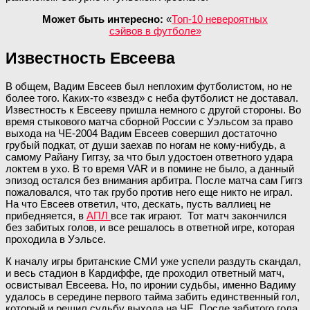
Может быть интересно:
«
Топ-10 невероятных
сэйвов в футболе»
Известность Евсеева
В общем, Вадим Евсеев был неплохим футболистом, но не
более того. Каких-то «звезд» с неба футболист не доставал.
Известность к Евсееву пришла немного с другой стороны. Во
время стыкового матча сборной России с Уэльсом за право
выхода на ЧЕ-2004 Вадим Евсеев совершил достаточно
грубый подкат, от души заехав по ногам не кому-нибудь, а
самому Райану Гиггзу, за что был удостоен ответного удара
локтем в ухо. В то время VAR и в помине не было, а данный
эпизод остался без внимания арбитра. После матча сам Гиггз
пожаловался, что так грубо против него еще никто не играл.
На что Евсеев ответил, что, дескать, пусть валлиец не
прибедняется, в
АПЛ
все так играют. Тот матч закончился
без забитых голов, и все решалось в ответной игре, которая
проходила в Уэльсе.
К началу игры британские СМИ уже успели раздуть скандал,
и весь стадион в Кардиффе, где проходил ответный матч,
освистывал Евсеева. Но, по иронии судьбы, именно Вадиму
удалось в середине первого тайма забить единственный гол,
который и решил судьбу выхода на ЧЕ. После забитого гола,