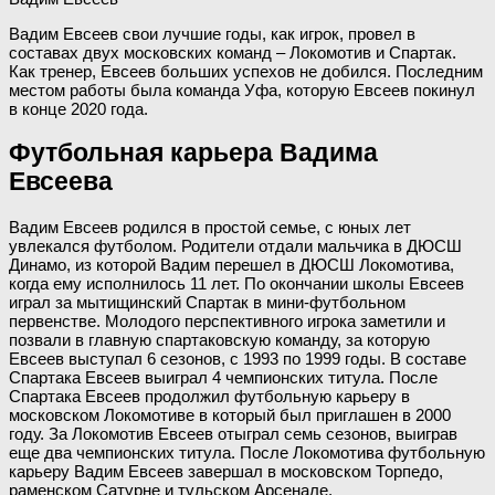
Вадим Евсеев свои лучшие годы, как игрок, провел в
составах двух московских команд – Локомотив и Спартак.
Как тренер, Евсеев больших успехов не добился. Последним
местом работы была команда Уфа, которую Евсеев покинул
в конце 2020 года.
Футбольная карьера Вадима
Евсеева
Вадим Евсеев родился в простой семье, с юных лет
увлекался футболом. Родители отдали мальчика в ДЮСШ
Динамо, из которой Вадим перешел в ДЮСШ Локомотива,
когда ему исполнилось 11 лет. По окончании школы Евсеев
играл за мытищинский Спартак в мини-футбольном
первенстве. Молодого перспективного игрока заметили и
позвали в главную спартаковскую команду, за которую
Евсеев выступал 6 сезонов, с 1993 по 1999 годы. В составе
Спартака Евсеев выиграл 4 чемпионских титула. После
Спартака Евсеев продолжил футбольную карьеру в
московском Локомотиве в который был приглашен в 2000
году. За Локомотив Евсеев отыграл семь сезонов, выиграв
еще два чемпионских титула. После Локомотива футбольную
карьеру Вадим Евсеев завершал в московском Торпедо,
раменском Сатурне и тульском Арсенале.