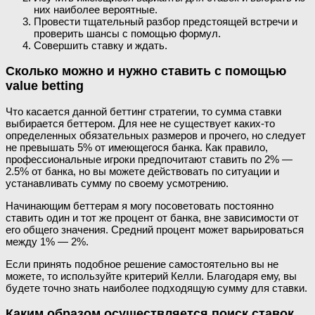
них наиболее вероятные.
Провести тщательный разбор предстоящей встречи и
проверить шансы с помощью формул.
Совершить ставку и ждать.
Сколько можно и нужно ставить с помощью
value betting
Что касается данной беттинг стратегии, то сумма ставки
выбирается беттером. Для нее не существует каких-то
определенных обязательных размеров и прочего, но следует
не превышать 5% от имеющегося банка. Как правило,
профессиональные игроки предпочитают ставить по 2% —
2.5% от банка, но вы можете действовать по ситуации и
устанавливать сумму по своему усмотрению.
Начинающим беттерам я могу посоветовать постоянно
ставить один и тот же процент от банка, вне зависимости от
его общего значения. Средний процент может варьироваться
между 1% — 2%.
Если принять подобное решение самостоятельно вы не
можете, то используйте критерий Келли. Благодаря ему, вы
будете точно знать наиболее подходящую сумму для ставки.
Каким образом осуществляется поиск ставок