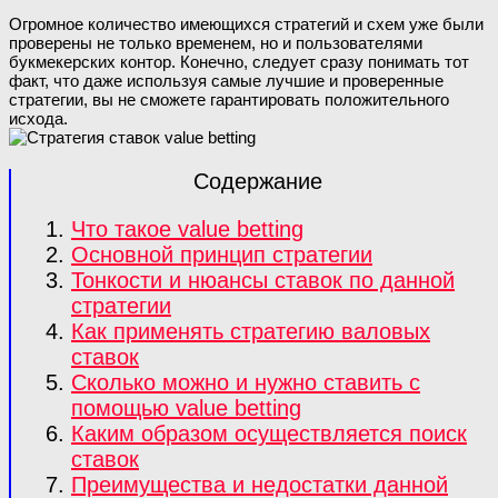
Огромное количество имеющихся стратегий и схем уже были
проверены не только временем, но и пользователями
букмекерских контор. Конечно, следует сразу понимать тот
факт, что даже используя самые лучшие и проверенные
стратегии, вы не сможете гарантировать положительного
исхода.
Содержание
Что такое value betting
Основной принцип стратегии
Тонкости и нюансы ставок по данной
стратегии
Как применять стратегию валовых
ставок
Сколько можно и нужно ставить с
помощью value betting
Каким образом осуществляется поиск
ставок
Преимущества и недостатки данной