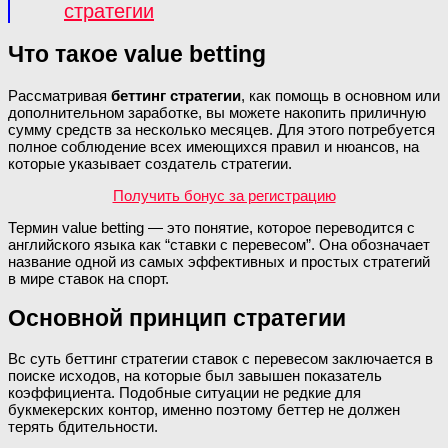
стратегии
Что такое value betting
Рассматривая
беттинг стратегии
, как помощь в основном или
дополнительном заработке, вы можете накопить приличную
сумму средств за несколько месяцев. Для этого потребуется
полное соблюдение всех имеющихся правил и нюансов, на
которые указывает создатель стратегии.
Получить бонус за регистрацию
Термин value betting — это понятие, которое переводится с
английского языка как “ставки с перевесом”. Она обозначает
название одной из самых эффективных и простых стратегий
в мире ставок на спорт.
Основной принцип стратегии
Вс суть беттинг стратегии ставок с перевесом заключается в
поиске исходов, на которые был завышен показатель
коэффициента. Подобные ситуации не редкие для
букмекерских контор, именно поэтому беттер не должен
терять бдительности.