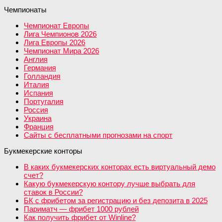
Чемпионаты
Чемпионат Европы
Лига Чемпионов 2026
Лига Европы 2026
Чемпионат Мира 2026
Англия
Германия
Голландия
Италия
Испания
Португалия
Россия
Украина
Франция
Сайты с бесплатными прогнозами на спорт
Букмекерские конторы
В каких букмекерских конторах есть виртуальный демо
счет?
Какую букмекерскую контору лучше выбрать для
ставок в России?
БК с фрибетом за регистрацию и без депозита в 2025
Париматч — фрибет 1000 рублей
Как получить фрибет от Winline?