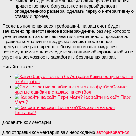
Выполнить дополнительные условия предоставления
приветственного бонуса (внести первый депозит
определённого размера, сделать первую интерактивную
ставку и прочее).
После выполнения всех требований, на ваш счёт будет
зачислено приветственное вознаграждение, размер которого
увеличивается за счёт активации специального промокода.
Правила компании не предусматривают постоянное
присутствие расширенного бонусного вознаграждения,
поэтому внимательно следите за нашими обзорами, чтобы не
упустить возможность заработать без лишних затрат.
Читайте также
Какие бонусы есть в
бк Астрабет
Самые
частые ошибки в ставках на футбол
Как зайти на сайт Пари
Матч?
Как зайти на сайт
1хставка?
Добавить комментарий
Для отправки комментария вам необходимо
авторизоваться
.