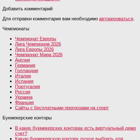
Добавить комментарий
Для отправки комментария вам необходимо
авторизоваться
.
Чемпионаты
Чемпионат Европы
Лига Чемпионов 2026
Лига Европы 2026
Чемпионат Мира 2026
Англия
Германия
Голландия
Италия
Испания
Португалия
Россия
Украина
Франция
Сайты с бесплатными прогнозами на спорт
Букмекерские конторы
В каких букмекерских конторах есть виртуальный демо
счет?
Какую букмекерскую контору лучше выбрать для