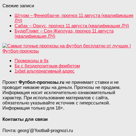
Свежие записи
Штурм – Фенербахче, прогноз 11 августа (квалификация
ЛЧ)
Сабах – Орхус, прогноз 11 августа (квалификация ЛЧ)
Буде/Глимт – Сен-Жиллуаз, прогноз 11 августа
(квалификация ЛЧ)
Промокоды в бк
Бк с бездепозитным фрибетом
1xbet альтернативный адрес
Проект
Футбол-прогнозы.ru
не принимает ставки и не
проводит никакие игры на деньги. Прогнозы не продаем.
Информация носит исключительно ознакомительный
характер. При использование материалов с сайта,
обязательно указывайте источник с гиперссылкой.
Информация только для 18+.
Контакты для связи
Почта: georg'@'football-prognozi.ru