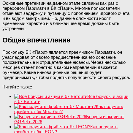
Основные претензии на данном этапе связаны как раз с
переходом Париматч в БК «Пари». Многие пользователи
отмечают задержку и путаницу с пополнением игрового счета
и выводом выигрышей. Но, данные сложности носят
временный характер и в ближайшее время должны быть
устранены.
Общее впечатление
Поскольку БК «Пари» является преемником Париматч, он
унаследовал от своего предшественника его основные
положительные и отрицательные нюансы. Через несколько
месяцев станет понятно в каком направлении движется
букмекер. Какие инновационные решения будет
предпринимать, чтобы поднять популярность своего ресурса.
Читайте также
Все бонусы и акции
в бк Бетсити
Как получить
фрибет от бк Мостбет?
Бонусы и акции от
GGBet в 2026
Как получить
фрибет от бк LEON?