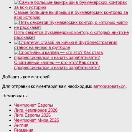
Самые большие выигрыши в букмекерских конторах за
всю историю
Пять секретов букмекерских контор, о которых никто не
расскажет
Стратегия
ставок на ничью в футболе
Спортивный каппер — кто это? Как стать
профессионалом и начать зарабатывать?
Добавить комментарий
Для отправки комментария вам необходимо
авторизоваться
.
Чемпионаты
Чемпионат Европы
Лига Чемпионов 2026
Лига Европы 2026
Чемпионат Мира 2026
Англия
Германия