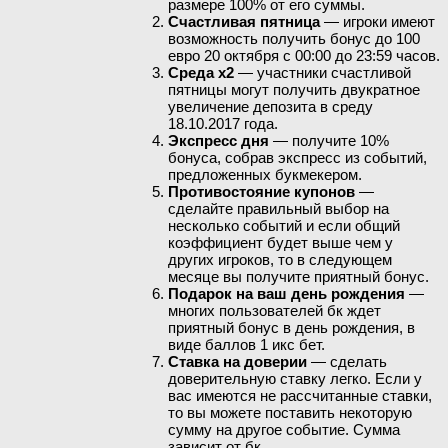
размере 100% от его суммы.
Счастливая пятница
— игроки имеют
возможность получить бонус до 100
евро 20 октября с 00:00 до 23:59 часов.
Среда х2
— участники счастливой
пятницы могут получить двукратное
увеличение депозита в среду
18.10.2017 года.
Экспресс дня
— получите 10%
бонуса, собрав экспресс из событий,
предложенных букмекером.
Противостояние купонов
—
сделайте правильный выбор на
несколько событий и если общий
коэффициент будет выше чем у
других игроков, то в следующем
месяце вы получите приятный бонус.
Подарок на ваш день рождения
—
многих пользователей бк ждет
приятный бонус в день рождения, в
виде баллов 1 икс бет.
Ставка на доверии
— сделать
доверительную ставку легко. Если у
вас имеются не рассчитанные ставки,
то вы можете поставить некоторую
сумму на другое событие. Сумма
зависит от бк.