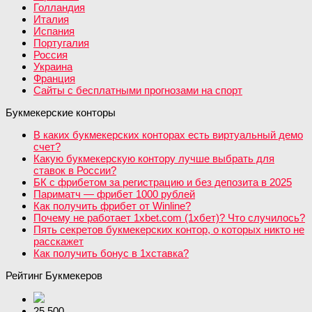
Голландия
Италия
Испания
Португалия
Россия
Украина
Франция
Сайты с бесплатными прогнозами на спорт
Букмекерские конторы
В каких букмекерских конторах есть виртуальный демо
счет?
Какую букмекерскую контору лучше выбрать для
ставок в России?
БК с фрибетом за регистрацию и без депозита в 2025
Париматч — фрибет 1000 рублей
Как получить фрибет от Winline?
Почему не работает 1xbet.com (1хбет)? Что случилось?
Пять секретов букмекерских контор, о которых никто не
расскажет
Как получить бонус в 1хставка?
Рейтинг Букмекеров
25 500