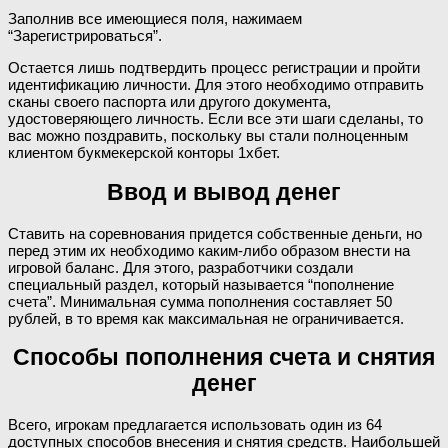
Заполнив все имеющиеся поля, нажимаем
“Зарегистрироваться”.
Остается лишь подтвердить процесс регистрации и пройти
идентификацию личности. Для этого необходимо отправить
сканы своего паспорта или другого документа,
удостоверяющего личность. Если все эти шаги сделаны, то
вас можно поздравить, поскольку вы стали полноценным
клиентом букмекерской конторы 1хбет.
Ввод и вывод денег
Ставить на соревнования придется собственные деньги, но
перед этим их необходимо каким-либо образом внести на
игровой баланс. Для этого, разработчики создали
специальный раздел, который называется “пополнение
счета”. Минимальная сумма пополнения составляет 50
рублей, в то время как максимальная не ограничивается.
Способы пополнения счета и снятия
денег
Всего, игрокам предлагается использовать один из 64
доступных способов внесения и снятия средств. Наибольшей