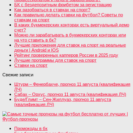
БК с бездепозитным фрибетом за регистрацию
Как разобраться в ставках на спорт?
Как правильно делать ставки на футбол? Советы по
ставкам на спорт
В каких букмекерских конторах есть виртуальный демо
счет?
Можно ли зарабатывать в букмекерских конторах или
на что ставить в бк?
Лучшие приложения для ставок на спорт на реальные
деньги | Android и IOS
Рейтинг проверенных капперов России в 2025 году
Лучшие программы для ставок на спорт
Ставки на спорт
Свежие записи
Штурм – Фенербахче, прогноз 11 августа (квалификация
ЛЧ)
Сабах – Орхус, прогноз 11 августа (квалификация ЛЧ)
Буде/Глимт – Сен-Жиллуаз, прогноз 11 августа
(квалификация ЛЧ)
Промокоды в бк