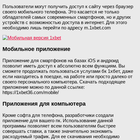
Пользователи могут получить доступ к сайту через браузер
своего мобильного телефона. Это касается не только
обладателей самых современных смартфонов, но и других
устройств с возможностью доступа в интернет. Для этого
необходимо лишь перейти по адресу m.1xbet.com
Мобильное приложение
Приложение для смартфонов на базах iOS и андроид
позволит иметь доступ к абсолютно всем функциям. Вы
сможете продолжать пользоваться услугами бк 1хбет, даже
если находитесь в поездке, на работе или просто далеко от
своего персонального компьютера. Скачать подходящее
приложение можно по данной ссылке:
https://1xbet36.com/mobile/
Приложения для компьютера
Кроме софта для телефона, разработчики создали
приложение для вашего пк. Использование данной
программы позволяет всем пользователям быстрее
совершать ставки, а также значительно экономить
расходуемый трафик. Для ее скачивания необходимо