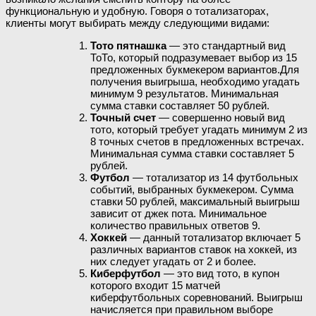
функциональную и удобную. Говоря о тотализаторах,
клиенты могут выбирать между следующими видами:
Тото пятнашка
— это стандартный вид
ТоТо, который подразумевает выбор из 15
предложенных букмекером вариантов.Для
получения выигрыша, необходимо угадать
минимум 9 результатов. Минимальная
сумма ставки составляет 50 рублей.
Точный счет
— совершенно новый вид
тото, который требует угадать минимум 2 из
8 точных счетов в предложенных встречах.
Минимальная сумма ставки составляет 5
рублей.
Футбол
— тотализатор из 14 футбольных
событий, выбранных букмекером. Сумма
ставки 50 рублей, максимальный выигрыш
зависит от джек пота. Минимальное
количество правильных ответов 9.
Хоккей
— данный тотализатор включает 5
различных вариантов ставок на хоккей, из
них следует угадать от 2 и более.
Киберфутбол
— это вид тото, в купон
которого входит 15 матчей
киберфутбольных соревнований. Выигрыш
начисляется при правильном выборе