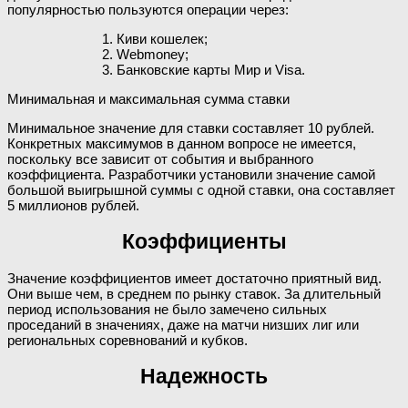
популярностью пользуются операции через:
Киви кошелек;
Webmoney;
Банковские карты Мир и Visa.
Минимальная и максимальная сумма ставки
Минимальное значение для ставки составляет 10 рублей.
Конкретных максимумов в данном вопросе не имеется,
поскольку все зависит от события и выбранного
коэффициента. Разработчики установили значение самой
большой выигрышной суммы с одной ставки, она составляет
5 миллионов рублей.
Коэффициенты
Значение коэффициентов имеет достаточно приятный вид.
Они выше чем, в среднем по рынку ставок. За длительный
период использования не было замечено сильных
проседаний в значениях, даже на матчи низших лиг или
региональных соревнований и кубков.
Надежность