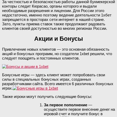
За честностью и безопасностью работы данной букмекерской
конторы следит Кюрасао, органы которого и выдали
необходимые разрешения и лицензии. Для России этого
недостаточно, именно поэтому ведение деятельности 1хбет
запрещается в просторах сети интернет в нашей стране.
Зато, пункты приема ставок также продолжают радовать
клиентов своей доступностью во многих регионах России.
Акции и Бонусы
Привлечение новых клиентов — это основная обязанность
акций и бонусных программ, но создатели 1xbet решили, что
следует поощрять и постоянных клиентов.
Бонусные игры — здесь клиент может попробовать свои
силы в специальных бонусных играх, созданных
разработчиками сайта. Всего имеется 6 различных бонусных
играх.
Также игроки могут получить следующие бонусы:
За первое пополнение
—
осуществите первое внесение денег на
игровой счет и получите бонус в