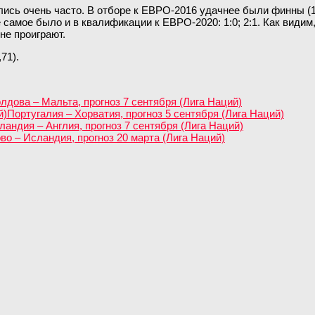
сь очень часто. В отборе к ЕВРО-2016 удачнее были финны (1:1 
же самое было и в квалификации к ЕВРО-2020: 1:0; 2:1. Как вид
 не проиграют.
71).
лдова – Мальта, прогноз 7 сентября (Лига Наций)
Португалия – Хорватия, прогноз 5 сентября (Лига Наций)
ландия – Англия, прогноз 7 сентября (Лига Наций)
во – Исландия, прогноз 20 марта (Лига Наций)