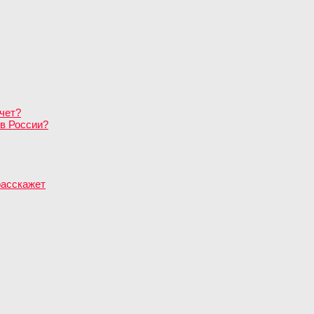
чет?
в России?
расскажет