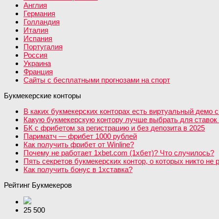
Англия
Германия
Голландия
Италия
Испания
Португалия
Россия
Украина
Франция
Сайты с бесплатными прогнозами на спорт
Букмекерские конторы
В каких букмекерских конторах есть виртуальный демо с
Какую букмекерскую контору лучше выбрать для ставок 
БК с фрибетом за регистрацию и без депозита в 2025
Париматч — фрибет 1000 рублей
Как получить фрибет от Winline?
Почему не работает 1xbet.com (1хбет)? Что случилось?
Пять секретов букмекерских контор, о которых никто не 
Как получить бонус в 1хставка?
Рейтинг Букмекеров
25 500