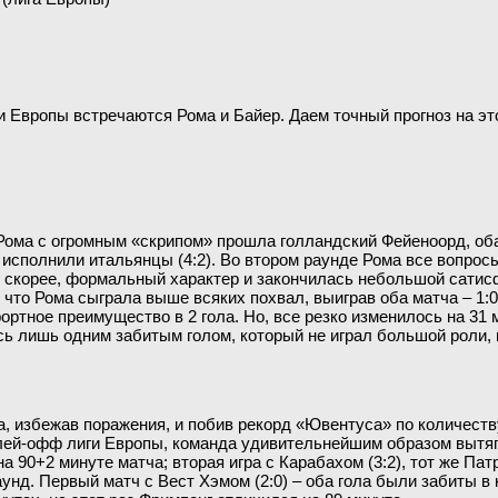
и Европы встречаются Рома и Байер. Даем точный прогноз на эт
ома с огромным «скрипом» прошла голландский Фейеноорд, оба 
сполнили итальянцы (4:2). Во втором раунде Рома все вопросы
, скорее, формальный характер и закончилась небольшой сатис
что Рома сыграла выше всяких похвал, выиграв оба матча – 1:0
ортное преимущество в 2 гола. Но, все резко изменилось на 31 
ь лишь одним забитым голом, который не играл большой роли, 
а, избежав поражения, и побив рекорд «Ювентуса» по количеств
лей-офф лиги Европы, команда удивительнейшим образом вытяг
на 90+2 минуте матча; вторая игра с Карабахом (3:2), тот же Па
. Первый матч с Вест Хэмом (2:0) – оба гола были забиты в ко