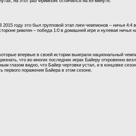
нутах, на этот раз Фримпонг отличился на 89 минуте.
В 2015 году это был групповой этап лиги чемпионов – ничья 4:4 
тороне римлян – победа 1:0 в домашней игре и нулевая ничья н
которые впервые в своей истории выиграли национальный чемпи
знать, что во многих последних играх Байеру откровенно везло
ным глазом видно, что Байер чертовки устал, и в концовке сезо
ть первого поражения Байера в этом сезоне.