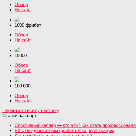
Обзор
На сайт
1000 фрибет
Обзор
На сайт
15000
Обзор
На сайт
100 000
Обзор
На сайт
Перейти ко всему рейтингу
Ставки на спорт
Спортивный каппер — кто это? Как стать профессионало
БК с бездепозитным фрибетом за регистрацию
Как разобраться в ставках на спорт?