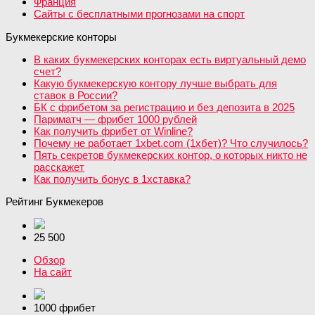
Франция
Сайты с бесплатными прогнозами на спорт
Букмекерские конторы
В каких букмекерских конторах есть виртуальный демо
счет?
Какую букмекерскую контору лучше выбрать для
ставок в России?
БК с фрибетом за регистрацию и без депозита в 2025
Париматч — фрибет 1000 рублей
Как получить фрибет от Winline?
Почему не работает 1xbet.com (1хбет)? Что случилось?
Пять секретов букмекерских контор, о которых никто не
расскажет
Как получить бонус в 1хставка?
Рейтинг Букмекеров
25 500
Обзор
На сайт
1000 фрибет