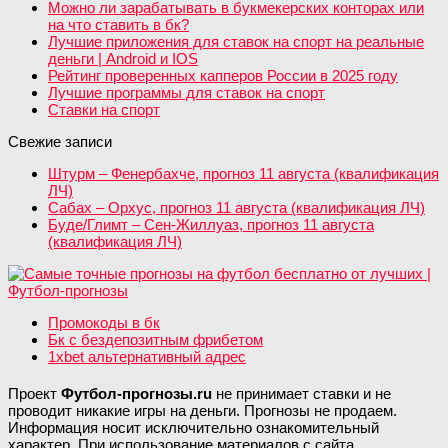
Можно ли зарабатывать в букмекерских конторах или
на что ставить в бк?
Лучшие приложения для ставок на спорт на реальные
деньги | Android и IOS
Рейтинг проверенных капперов России в 2025 году
Лучшие программы для ставок на спорт
Ставки на спорт
Свежие записи
Штурм – Фенербахче, прогноз 11 августа (квалификация
ЛЧ)
Сабах – Орхус, прогноз 11 августа (квалификация ЛЧ)
Буде/Глимт – Сен-Жиллуаз, прогноз 11 августа
(квалификация ЛЧ)
Промокоды в бк
Бк с бездепозитным фрибетом
1xbet альтернативный адрес
Проект
Футбол-прогнозы.ru
не принимает ставки и не
проводит никакие игры на деньги. Прогнозы не продаем.
Информация носит исключительно ознакомительный
характер. При использование материалов с сайта,