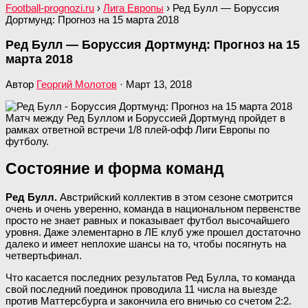
Football-prognozi.ru
›
Лига Европы
›
Ред Булл — Боруссия
Дортмунд: Прогноз на 15 марта 2018
Ред Булл — Боруссия Дортмунд: Прогноз на 15
марта 2018
Автор
Георгий Молотов
·
Март 13, 2018
Матч между Ред Буллом и Боруссией Дортмунд пройдет в
рамках ответной встречи 1/8 плей-офф Лиги Европы по
футболу.
Состояние и форма команд
Ред Булл.
Австрийский коллектив в этом сезоне смотрится
очень и очень уверенно, команда в национальном первенстве
просто не знает равных и показывает футбол высочайшего
уровня. Даже элементарно в ЛЕ клуб уже прошел достаточно
далеко и имеет неплохие шансы на то, чтобы посягнуть на
четвертьфинал.
Что касается последних результатов Ред Булла, то команда
свой последний поединок проводила 11 числа на выезде
против Маттерсбурга и закончила его вничью со счетом 2:2.