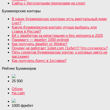
Сайты с бесплатными прогнозами на спорт
Букмекерские конторы
В каких букмекерских конторах есть виртуальный демо
счет?
Какую букмекерскую контору лучше выбрать для
ставок в России?
БК с фрибетом за регистрацию и без депозита в 2025
Париматч — фрибет 1000 рублей
Как получить фрибет от Winline?
Почему не работает 1xbet.com (1хбет)? Что случилось?
Пять секретов букмекерских контор, о которых никто не
расскажет
Как получить бонус в 1хставка?
Рейтинг Букмекеров
25 500
Обзор
На сайт
1000 фрибет