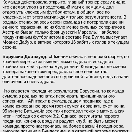
Команда действовала открыто, главный тренер сразу видно,
что сделал упор на предстоящий матч с немцами, дал
отдохнуть ключевым футболистам, в общем, все по
классике, и от этого матча ждем только результативности. В
родных стенах за весь сезон команда не потерпела еще ни
единого поражения, но из боле менее сильных соперников в
Австрии бывал только французский Марсель. Наиболее
продуктивным футболистом в составе Ред Булла выступает
Моанес Дабур, в активе которого 16 забитых голов в текущем
сезоне.
Боруссия Дортмунд.
«Шмели» сейчас в неплохой форме, по
крайней мере такие выводы можно сделать исходя из
крайних матчей в рамках Бундеслиги. Команда после смены
тренера наконец-таки преодолела свое невероятно
длительное падение вниз по турнирной таблице, ведь начали
они очень и очень здраво.
Что касается последних результатов Боруссии, то команда
сумела в родных пенатах переиграть принципиального
соперника – Айнтрахт в сумасшедшем поединке, где в
компенсированное время гости сумели сравнять счет, но на
95 минуте Батшуайи все-таки поставил точку в матче, а как
итог – победа со счетом 3:2. Однако, результаты первого
поединка, конечно, вряд ли радуют клуб, но быть может
команда просто настроилась на более важный поединок за
высокие позиции в Бундеслиге, а в ответной встрече покажут