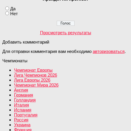
Да
Нет
Просмотреть результаты
Добавить комментарий
Для отправки комментария вам необходимо
авторизоваться
.
Чемпионаты
Чемпионат Европы
Лига Чемпионов 2026
Лига Европы 2026
Чемпионат Мира 2026
Англия
Германия
Голландия
Италия
Испания
Португалия
Россия
Украина
Франция