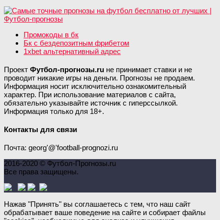
Промокоды в бк
Бк с бездепозитным фрибетом
1xbet альтернативный адрес
Проект
Футбол-прогнозы.ru
не принимает ставки и не
проводит никакие игры на деньги. Прогнозы не продаем.
Информация носит исключительно ознакомительный
характер. При использование материалов с сайта,
обязательно указывайте источник с гиперссылкой.
Информация только для 18+.
Контакты для связи
Почта: georg'@'football-prognozi.ru
2016-2020 © Футбол-Прогнозы.ru
Все права защищены.
Нажав "Принять" вы соглашаетесь с тем, что наш сайт
обрабатывает ваше поведение на сайте и собирает файлы