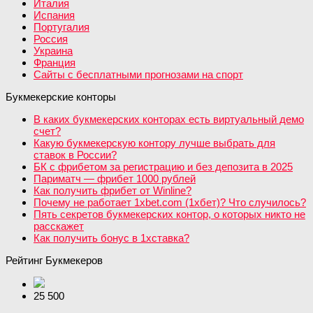
Италия
Испания
Португалия
Россия
Украина
Франция
Сайты с бесплатными прогнозами на спорт
Букмекерские конторы
В каких букмекерских конторах есть виртуальный демо
счет?
Какую букмекерскую контору лучше выбрать для
ставок в России?
БК с фрибетом за регистрацию и без депозита в 2025
Париматч — фрибет 1000 рублей
Как получить фрибет от Winline?
Почему не работает 1xbet.com (1хбет)? Что случилось?
Пять секретов букмекерских контор, о которых никто не
расскажет
Как получить бонус в 1хставка?
Рейтинг Букмекеров
25 500