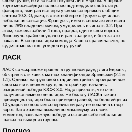
своей группе, но и во всей текущей Лиге Европы. В первом
круге мерсисайдцы полностью подтвердили свой статус
фаворита, выиграв все игры у своих соперников с общим
счетом 10:2. Однако, в ответной игре в Тулузе случилась
небольшая сенсация. Французы, имея в своем активе всего
лишь 28% владения мячом, умудрились выиграть 3:2. При
этом, хозяева забили 4 гола, правда, один в свои ворота.
Ливерпуль крайне неудачно играл в защите, и был за это
наказан. В концовке игры команда Клоппа сравняла счет, но
судья отменил гол, углядев игру рукой.
ЛАСК
ЛАСК со «скрипом» прошел в групповой раунд лиги Европы,
обыграв в стыковых матчах квалификации Зриньськи (2:1 и
1:1). Однако, на групповой стадии австрийцы проиграли все
свои матчи в первом круге, но второй круг начали с
разгромной победы ЮСЖ 3:0. Надо признать, что счет
получился немного не по игре. Не было у ЛАСКа такого
преимущества, игра была примерно равной, но бельгийцы из
10 ударов по воротам соперника ни разу не попали в створ
ворот. Зато хозяева выжали по максимуму из своих
моментов, взяв важную победу и оставив себе небольшие
шансы на выход из группы.
Прогноз