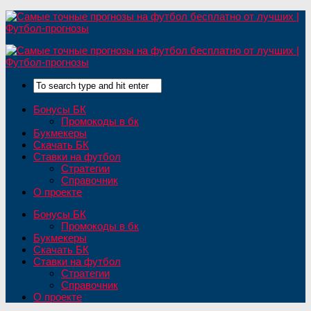
Бонусы БК
Промокоды в бк
Букмекеры
Скачать БК
Ставки на футбол
Стратегии
Справочник
О проекте
Бонусы БК
Промокоды в бк
Букмекеры
Скачать БК
Ставки на футбол
Стратегии
Справочник
О проекте