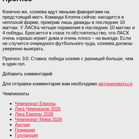
Конечно же, хозяева идут явными фаворитами на
предстоящий матч. Команда Клоппа сейчас находится в
неплохой форме, проиграв лишь дважды в последних 10
матчах. У ЛАСКа четыре поражения в последних 10 матчах и
4 победы. Бросается в глаза то обстоятельство, что ЛАСК
очень хорошо играет дома и очень плохо – на выезде. Если
не случится очередного футбольного чуда, хозяева должны
уверенно выиграть.
Прогноз: 3:0. Ставка: победа хозяев с разницей больше, чем
в один гол.
Добавить комментарий
Для отправки комментария вам необходимо
авторизоваться
.
Чемпионаты
Чемпионат Европы
Лига Чемпионов 2026
Лига Европы 2026
Чемпионат Мира 2026
Англия
Германия
Голландия