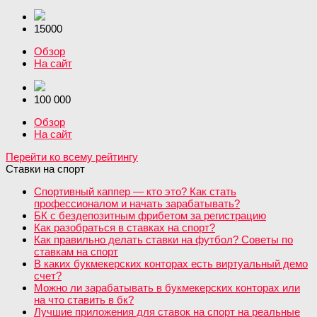
15000
Обзор
На сайт
100 000
Обзор
На сайт
Перейти ко всему рейтингу
Ставки на спорт
Спортивный каппер — кто это? Как стать
профессионалом и начать зарабатывать?
БК с бездепозитным фрибетом за регистрацию
Как разобраться в ставках на спорт?
Как правильно делать ставки на футбол? Советы по
ставкам на спорт
В каких букмекерских конторах есть виртуальный демо
счет?
Можно ли зарабатывать в букмекерских конторах или
на что ставить в бк?
Лучшие приложения для ставок на спорт на реальные