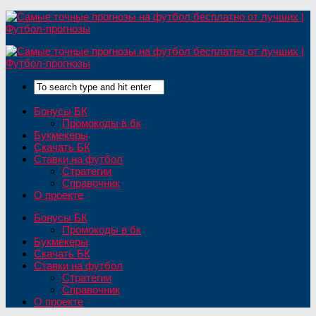
Бонусы БК
Промокоды в бк
Букмекеры
Скачать БК
Ставки на футбол
Стратегии
Справочник
О проекте
Бонусы БК
Промокоды в бк
Букмекеры
Скачать БК
Ставки на футбол
Стратегии
Справочник
О проекте