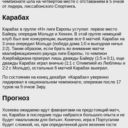
чемпионате шла на четвертом месте с отставанием в 5 очков
от лидера, лиссабонского Спортинга.
Карабах
Карабах в группе «Н» лиги Европы уступил первое место
Байеру, опередив Мольде и Хеккен. В этой группе немецкий
клуб был вне конкуренции, выиграв все 6 матчей. Карабах на
3 очка опередил Мольде (победа дома 1:0 и выездная ничья
2:2). Таким образом, если брать во внимание матчи
квалификационного раунда лиги Европы, то чемпион
Азербайджана проиграл лишь дважды Байеру (1:5 и 0:1), еще
дважды Карабах играл вничью (1:1 с Олимпией из Любляны и
2:2 с Мольде), остальные 6 матчей Карабах выиграл.
По состоянию на конец декабря «Карабах» уверенно
лидировал в национальном чемпионате, опережая после 17
туров на 9 очков Зиру.
Прогноз
Хозяева ожидаемо идут фаворитами на предстоящий матч,
но, Карабах в последние годы набрался большого опыта и не
будет «мальчиком для битья». Конечно, игра в Португалии
будет сложной, но, при определенной доле везения гости