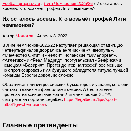
Football-prognozi.ru
›
Лига Чемпионов 2025/26
›
Их осталось
восемь. Кто возьмёт трофей Лиги чемпионов?
Их осталось восемь. Кто возьмёт трофей Лиги
чемпионов?
Автор
Молотов
·
Апрель 8, 2022
В Лиге чемпионов-2021/22 наступает решающая стадия. До
четвертьфиналов добрались английские «Ливерпуль»,
«Манчестер Сити» и «Челси», испанские «Вильярреал»,
«Атлетико» и «Реал Мадрид», португальская «Бенфика» и
немецкая «Бавария». Претендентов на трофей всё меньше,
но спрогнозировать имя будущего обладателя титула лучшей
команды Европы довольно сложно.
Обратимся к линии российских букмекеров и узнаем, кого они
считают главными фаворитами сезона. А бесплатные
прогнозы на конкретные матчи Лиги чемпионов УЕФА
смотрите на портале Legalbet:
https://legalbet.ru/tips/sport-
futbol/liga-chempionov/
.
Главные претенденты