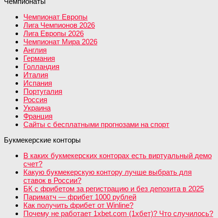
Чемпионаты
Чемпионат Европы
Лига Чемпионов 2026
Лига Европы 2026
Чемпионат Мира 2026
Англия
Германия
Голландия
Италия
Испания
Португалия
Россия
Украина
Франция
Сайты с бесплатными прогнозами на спорт
Букмекерские конторы
В каких букмекерских конторах есть виртуальный демо
счет?
Какую букмекерскую контору лучше выбрать для
ставок в России?
БК с фрибетом за регистрацию и без депозита в 2025
Париматч — фрибет 1000 рублей
Как получить фрибет от Winline?
Почему не работает 1xbet.com (1хбет)? Что случилось?