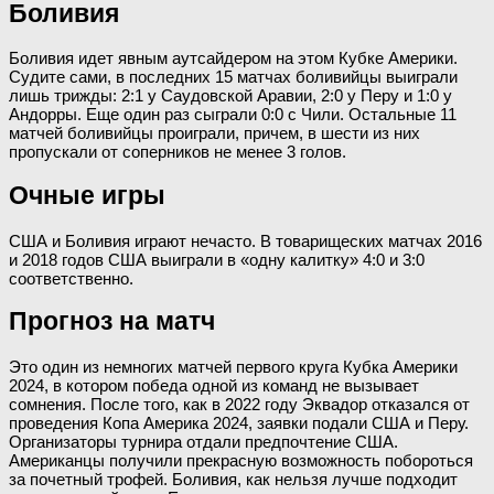
Боливия
Боливия идет явным аутсайдером на этом Кубке Америки.
Судите сами, в последних 15 матчах боливийцы выиграли
лишь трижды: 2:1 у Саудовской Аравии, 2:0 у Перу и 1:0 у
Андорры. Еще один раз сыграли 0:0 с Чили. Остальные 11
матчей боливийцы проиграли, причем, в шести из них
пропускали от соперников не менее 3 голов.
Очные игры
США и Боливия играют нечасто. В товарищеских матчах 2016
и 2018 годов США выиграли в «одну калитку» 4:0 и 3:0
соответственно.
Прогноз на матч
Это один из немногих матчей первого круга Кубка Америки
2024, в котором победа одной из команд не вызывает
сомнения. После того, как в 2022 году Эквадор отказался от
проведения Копа Америка 2024, заявки подали США и Перу.
Организаторы турнира отдали предпочтение США.
Американцы получили прекрасную возможность побороться
за почетный трофей. Боливия, как нельзя лучше подходит