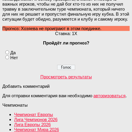
важных игроков, чтобы не дай бог кто-то из них не получил
травму в заключительном туре чемпионата, который ничего
для них не решает и пропустил финальную игру кубка. В этой
ситуации будет обидно, разумеется и клубу и самому игроку.
Прогноз: Хозяева не проиграют в этом поединке.
Ставка: 1Х
Пройдёт ли прогноз?
Да
Нет
Просмотреть результаты
Добавить комментарий
Для отправки комментария вам необходимо
авторизоваться
.
Чемпионаты
Чемпионат Европы
Лига Чемпионов 2026
Лига Европы 2026
Чемпионат Мира 2026