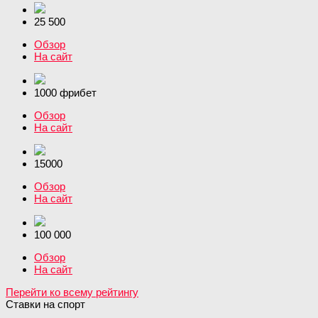
25 500
Обзор
На сайт
1000 фрибет
Обзор
На сайт
15000
Обзор
На сайт
100 000
Обзор
На сайт
Перейти ко всему рейтингу
Ставки на спорт