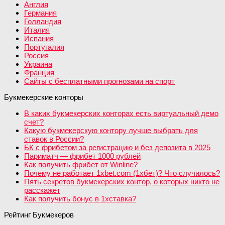
Англия
Германия
Голландия
Италия
Испания
Португалия
Россия
Украина
Франция
Сайты с бесплатными прогнозами на спорт
Букмекерские конторы
В каких букмекерских конторах есть виртуальный демо
счет?
Какую букмекерскую контору лучше выбрать для
ставок в России?
БК с фрибетом за регистрацию и без депозита в 2025
Париматч — фрибет 1000 рублей
Как получить фрибет от Winline?
Почему не работает 1xbet.com (1хбет)? Что случилось?
Пять секретов букмекерских контор, о которых никто не
расскажет
Как получить бонус в 1хставка?
Рейтинг Букмекеров