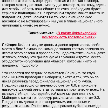
оппонент это и есть еще одна плотная и крепкая команда,
которая может доставить массу дискомфорта, поэтому, здесь
для чтобы набрать важнейшие три очка необходимо будет
серьезно поднапрячься, в противном случае может ничего не
получиться, даже несмотря на то, что Лейпциг сейчас
абсолютно не мотивирован и им уже в плане национального
чемпионата ничего не нужно.
Также читайте: «
В каких букмекерских
конторах есть гостевой счет?
«
Лейпциг.
Коллектив уже давным-давно гарантировал себе
место в Лиге Чемпионов, команда заняла третью позицию по
итогам этого сезона и провела его, надо отметить, очень даже
неплохо, потому что финал кубка Германии и третье место –
это достаточно успешно для «быков», которым никто не
предрекал подобного.
Что касается последних результатов Лейпцига, то клуб
крайний матч проводил с Баварией, скажем так, это была
некая разминка перед финалом национального кубка.
Поединок завершился вничью со счетом 0:0, в принципе,
наверное, данный результат устраивал практически всех. На
выезде Лейпциг последний свой матч сыграл вничью с
Майнцем с каким-то чересчур результативным счетом 3:3.
Поединок выдался очень энергичным, интересным и
результативным. Ранее команда в рамках кубка на выезде