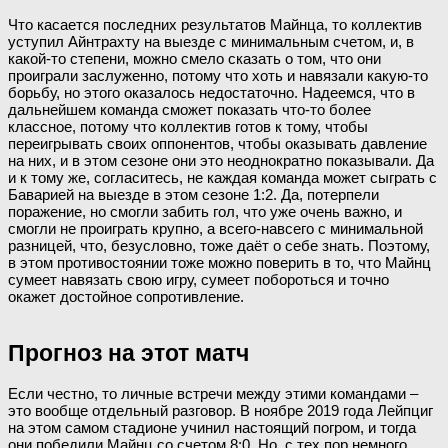
Что касается последних результатов Майнца, то коллектив
уступил Айнтрахту на выезде с минимальным счетом, и, в
какой-то степени, можно смело сказать о том, что они
проиграли заслуженно, потому что хоть и навязали какую-то
борьбу, но этого оказалось недостаточно. Надеемся, что в
дальнейшем команда сможет показать что-то более
классное, потому что коллектив готов к тому, чтобы
переигрывать своих оппонентов, чтобы оказывать давление
на них, и в этом сезоне они это неоднократно показывали. Да
и к тому же, согласитесь, не каждая команда может сыграть с
Баварией на выезде в этом сезоне 1:2. Да, потерпели
поражение, но смогли забить гол, что уже очень важно, и
смогли не проиграть крупно, а всего-навсего с минимальной
разницей, что, безусловно, тоже даёт о себе знать. Поэтому,
в этом противостоянии тоже можно поверить в то, что Майнц
сумеет навязать свою игру, сумеет побороться и точно
окажет достойное сопротивление.
Прогноз на этот матч
Если честно, то личные встречи между этими командами –
это вообще отдельный разговор. В ноябре 2019 года Лейпциг
на этом самом стадионе учинил настоящий погром, и тогда
они победили Майнц со счетом 8:0. Но, с тех пор немного