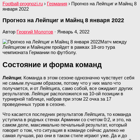
Football-prognozi.ru
›
Германия
›
Прогноз на Лейпциг и Майнц 8
января 2022
Прогноз на Лейпциг и Майнц 8 января 2022
Автор
Георгий Молотов
·
Январь 4, 2022
Матч между
Лейпцигом и Майнцем пройдет в рамках 18-ого тура
чемпионата Германии по футболу.
Состояние и форма команд
Лейпциг.
Команда в этом сезоне однозначно чувствует себя
не самым лучшим образом, потому что у них мало что
получается, и от Лейпцига, само собой, все ожидают других
результатов. Лейпциг расположился на 10-ой позиции в
турнирной таблице, набрав при этом 22 очка за 17
проведенных туров в сезоне.
Что касается последних результатов Лейпцига, то команда
уступила в родных стенах Арминии со счетом 0:2, и это, на
самом деле, максимально печальный результат, который
говорит о том, что ситуация в команде сейчас далеко не
самая лучшая, раз они в таком стиле играют уже. Да и до