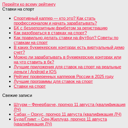
Перейти ко всему рейтингу
Ставки на спорт
Спортивный каппер — кто это? Как стать
профессионалом и начать зарабатывать?
БК с бездепозитным фрибетом за регистрацию
Как разобраться в ставках на спорт?
Как правильно делать ставки на футбол? Советы по
ставкам на спорт
В каких букмекерских конторах есть виртуальный демо
счет?
Можно ли зарабатывать в букмекерских конторах или
на что ставить в бк?
Лучшие приложения для ставок на спорт на реальные
деньги | Android и IOS
Рейтинг проверенных капперов России в 2025 году
Лучшие программы для ставок на спорт
Ставки на спорт
Свежие записи
Штурм – Фенербахче, прогноз 11 августа (квалификация
ЛЧ)
Сабах – Орхус, прогноз 11 августа (квалификация ЛЧ)
Буде/Глимт – Сен-Жиллуаз, прогноз 11 августа
(квалификация ЛЧ)