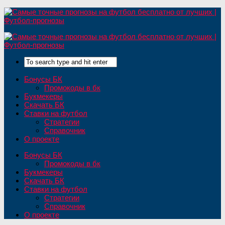
Бонусы БК
Промокоды в бк
Букмекеры
Скачать БК
Ставки на футбол
Стратегии
Справочник
О проекте
Бонусы БК
Промокоды в бк
Букмекеры
Скачать БК
Ставки на футбол
Стратегии
Справочник
О проекте