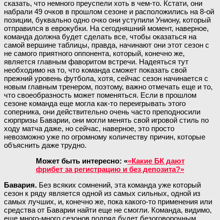
сказать, что немного преуспели хоть в чем-то. Кстати, они
набрали 49 очков в прошлом сезоне и расположились на 8-ой
позиции, буквально одно очко они уступили Униону, который
отправился в еврокубки. На сегодняшний момент, наверное,
команда должна будет сделать все, чтобы оказаться на
самой вершине таблицы, правда, начинают они этот сезон с
не самого приятного оппонента, который, конечно же,
является главным фаворитом встречи. Надеяться тут
необходимо на то, что команда сможет показать свой
прежний уровень футбола, хотя, сейчас сезон начинается с
новым главным тренером, поэтому, важно отмечать еще и то,
что своеобразность может поменяться. Если в прошлом
сезоне команда еще могла как-то переигрывать этого
соперника, они действительно очень часто преподносили
сюрпризы Баварии, они могли менять свой игровой стиль по
ходу матча даже, но сейчас, наверное, это просто
невозможно уже по огромному количеству причин, которые
объяснить даже трудно.
Может быть интересно: «
«Какие БК дают
фрибет за регистрацию и без депозита?»
Бавария.
Без всяких сомнений, эта команда уже который
сезон к ряду является одной из самых сильных, одной из
самых лучших, и, конечно же, пока какого-то применения или
средства от Баварии найти еще не смогли. Команда, видимо,
еще много-много сезонов подряд будет безоговорочным