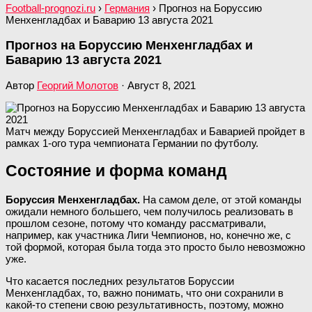
Football-prognozi.ru
›
Германия
›
Прогноз на Боруссию
Менхенгладбах и Баварию 13 августа 2021
Прогноз на Боруссию Менхенгладбах и
Баварию 13 августа 2021
Автор
Георгий Молотов
·
Август 8, 2021
Матч между Боруссией Менхенгладбах и Баварией пройдет в
рамках 1-ого тура чемпионата Германии по футболу.
Состояние и форма команд
Боруссия Менхенгладбах.
На самом деле, от этой команды
ожидали немного большего, чем получилось реализовать в
прошлом сезоне, потому что команду рассматривали,
например, как участника Лиги Чемпионов, но, конечно же, с
той формой, которая была тогда это просто было невозможно
уже.
Что касается последних результатов Боруссии
Менхенгладбах, то, важно понимать, что они сохранили в
какой-то степени свою результативность, поэтому, можно