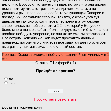
оценивают шансы на победу двух коллективов. Понятное
дело, что Боруссия котируется выше, потому что они играют
дома, потому что это третья команда чемпионата, а по
уровню игры, наверное, не особо-то уступающая Баварии в
последних нескольких сезонах. Так что, у Фрайбурга тут
шансов не так много, хотя первая встреча в этом сезоне
завершилась ничьей со счетом 2:2, в которой у Боруссии
было много шансов забить больше двух голов и были шансы
вообще победить уверенно, но они их не смогли реализовать.
Посмотрим, конечно же, как будет проходить данный
поединок, потому что у них есть все задатки для того, чтобы
выиграть, у них максимально сильный состав.
Прогноз: Хозяева одержат победу с разницей как минимум в 1
мяч.
Ставка: П1 с форой (-1)
Пройдёт ли прогноз?
Да
Нет
Просмотреть результаты
Добавить комментарий