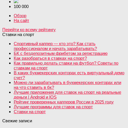
100 000
Обзор
На сайт
Перейти ко всему рейтингу
Ставки на спорт
Спортивный каппер — кто это? Как стать
профессионалом и начать зарабатывать?
БК с бездепозитным фрибетом за регистрацию
Как разобраться в ставках на спорт?
Как правильно делать ставки на футбол? Советы по
ставкам на спорт
В каких букмекерских конторах есть виртуальный демо
счет?
Можно ли зарабатывать в букмекерских конторах или
на что ставить в бк?
Лучшие приложения для ставок на спорт на реальные
деньги | Android и IOS
Рейтинг проверенных капперов России в 2025 году
Лучшие программы для ставок на спорт
Ставки на спорт
Свежие записи