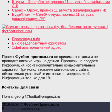
Штурм – Фенербахче, прогноз 11 августа (квалификация
ЛЧ)
Сабах – Орхус, прогноз 11 августа (квалификация ЛЧ)
Буде/Глимт – Сен-Жиллуаз, прогноз 11 августа
(квалификация ЛЧ)
Промокоды в бк
Бк с бездепозитным фрибетом
1xbet альтернативный адрес
Проект
Футбол-прогнозы.ru
не принимает ставки и не
проводит никакие игры на деньги. Прогнозы не продаем.
Информация носит исключительно ознакомительный
характер. При использование материалов с сайта,
обязательно указывайте источник с гиперссылкой.
Информация только для 18+.
Контакты для связи
Почта: georg'@'football-prognozi.ru
2016-2020 © Футбол-Прогнозы.ru
Все права защищены.