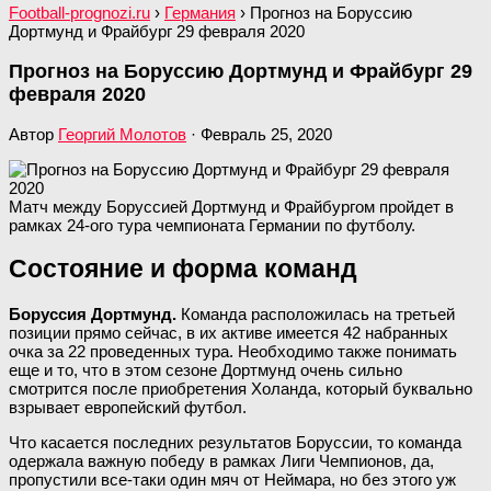
Football-prognozi.ru
›
Германия
›
Прогноз на Боруссию
Дортмунд и Фрайбург 29 февраля 2020
Прогноз на Боруссию Дортмунд и Фрайбург 29
февраля 2020
Автор
Георгий Молотов
·
Февраль 25, 2020
Матч между Боруссией Дортмунд и Фрайбургом пройдет в
рамках 24-ого тура чемпионата Германии по футболу.
Состояние и форма команд
Боруссия Дортмунд.
Команда расположилась на третьей
позиции прямо сейчас, в их активе имеется 42 набранных
очка за 22 проведенных тура. Необходимо также понимать
еще и то, что в этом сезоне Дортмунд очень сильно
смотрится после приобретения Холанда, который буквально
взрывает европейский футбол.
Что касается последних результатов Боруссии, то команда
одержала важную победу в рамках Лиги Чемпионов, да,
пропустили все-таки один мяч от Неймара, но без этого уж