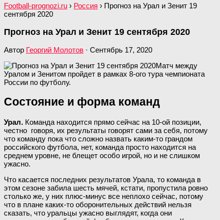
Football-prognozi.ru
›
Россия
›
Прогноз на Урал и Зенит 19
сентября 2020
Прогноз на Урал и Зенит 19 сентября 2020
Автор
Георгий Молотов
·
Сентябрь 17, 2020
Матч между
Уралом и Зенитом пройдет в рамках 8-ого тура чемпионата
России по футболу.
Состояние и форма команд
Урал.
Команда находится прямо сейчас на 10-ой позиции,
честно говоря, их результаты говорят сами за себя, потому
что команду пока что сложно назвать каким-то грандом
российского футбола, нет, команда просто находится на
среднем уровне, не блещет особо игрой, но и не слишком
ужасно.
Что касается последних результатов Урала, то команда в
этом сезоне забила шесть мячей, кстати, пропустила ровно
столько же, у них плюс-минус все неплохо сейчас, потому
что в плане каких-то оборонительных действий нельзя
сказать, что уральцы ужасно выглядят, когда они