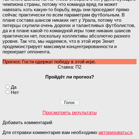
чемпиона страны, потому что команда вряд ли может
навязать хоть какую-то борьбу, ведь они проседают прямо
сейчас практически по всем параметрам футбольным. В
плане состава шансов никаких нет у Урала, потому что
питерцы скупили очень дорогих и талантливых футболистов,
да и в плане какой-то командной игры тоже никаких шансов
практически нет, поскольку коллективы абсолютно разного
уровня. Так что, мы надеемся, что в этой игре Зенит
продемонстрирует максимум концентрированности и
переиграет оппонента.
Прогноз: Гости одержат победу в этой игре.
Ставка: П2
Пройдёт ли прогноз?
Да
Нет
Просмотреть результаты
Добавить комментарий
Для отправки комментария вам необходимо
авторизоваться
.