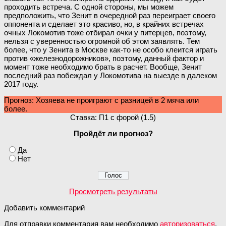
проходить встреча. С одной стороны, мы можем
предположить, что Зенит в очередной раз переиграет своего
оппонента и сделает это красиво, но, в крайних встречах
очных Локомотив тоже отбирал очки у питерцев, поэтому,
нельзя с уверенностью огромной об этом заявлять. Тем
более, что у Зенита в Москве как-то не особо клеится играть
против «железнодорожников», поэтому, данный фактор и
момент тоже необходимо брать в расчет. Вообще, Зенит
последний раз побеждал у Локомотива на выезде в далеком
2017 году.
Прогноз: Хозяева не проиграют с разницей в 2 мяча или
более.
Ставка: П1 с форой (1.5)
Пройдёт ли прогноз?
Да
Нет
Просмотреть результаты
Добавить комментарий
Для отправки комментария вам необходимо
авторизоваться
.