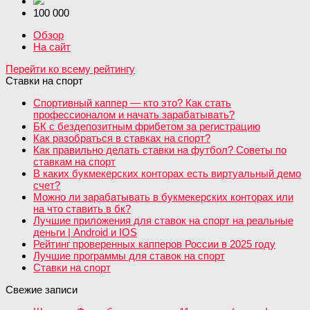
100 000
Обзор
На сайт
Перейти ко всему рейтингу
Ставки на спорт
Спортивный каппер — кто это? Как стать
профессионалом и начать зарабатывать?
БК с бездепозитным фрибетом за регистрацию
Как разобраться в ставках на спорт?
Как правильно делать ставки на футбол? Советы по
ставкам на спорт
В каких букмекерских конторах есть виртуальный демо
счет?
Можно ли зарабатывать в букмекерских конторах или
на что ставить в бк?
Лучшие приложения для ставок на спорт на реальные
деньги | Android и IOS
Рейтинг проверенных капперов России в 2025 году
Лучшие программы для ставок на спорт
Ставки на спорт
Свежие записи