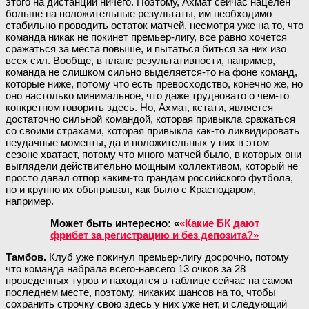
этого на дистанции ничего. Поэтому, Ахмат сейчас нацелен
больше на положительные результаты, им необходимо
стабильно проводить остаток матчей, несмотря уже на то, что
команда никак не покинет премьер-лигу, все равно хочется
сражаться за места повыше, и пытаться биться за них изо
всех сил. Вообще, в плане результативности, например,
команда не слишком сильно выделяется-то на фоне команд,
которые ниже, потому что есть превосходство, конечно же, но
оно настолько минимальное, что даже трудновато о чем-то
конкретном говорить здесь. Но, Ахмат, кстати, является
достаточно сильной командой, которая привыкла сражаться
со своими страхами, которая привыкла как-то ликвидировать
неудачные моменты, да и положительных у них в этом
сезоне хватает, потому что много матчей было, в которых они
выглядели действительно мощным коллективом, который не
просто давал отпор каким-то грандам российского футбола,
но и крупно их обыгрывал, как было с Краснодаром,
например.
Может быть интересно: «
«Какие БК дают
фрибет за регистрацию и без депозита?»
Тамбов.
Клуб уже покинул премьер-лигу досрочно, потому
что команда набрала всего-навсего 13 очков за 28
проведенных туров и находится в таблице сейчас на самом
последнем месте, поэтому, никаких шансов на то, чтобы
сохранить строчку свою здесь у них уже нет, и следующий