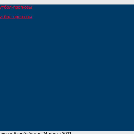
алию и Азербайджан 24 марта 2021