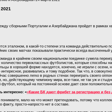
 2021
ежду сборными Португалии и Азербайджана пройдет в рамках к
яется эталоном, в какой-то степени эта команда действительно
их своих матчах показывали практически всегда высоченный у
команда в крайнем своем национальном поединке сумела переигр
е количество первоклассных футболистов, которые способны на
альцы в хорошей форме находятся, конечно, не играли с осени, 
интересное, развивались и тому подобное. Так что, в совокупно
йчас совершенно легко в родных стенах переиграть своего оппон
 но, действующему чемпиону мира, все-таки, не так уж и стыдн
й футбол, который на постоянной основе дает свои положительн
ь интересно: «
«Какие БК дают фрибет за регистрацию и без
 понимаете, мало на что может претендовать, потому что колле
о факту, просто-напросто нет в составе.