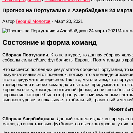
Прогноз на Португалию и Азербайджан 24 марта
Автор
Георгий Молотов
·
Март 20, 2021
Матч м
Состояние и форма команд
Сборная Португалии.
Кто не в курсе, то данная сборная явл
собраны сильнейшие футболисты Европы. Португальцы в крайн
Что касается последних результатов сборной Португалии, то 
результативным этот поединок, потому что в команде огромно
что-то придумать интересное. Так что, мы считаем, что португ
тренировался в своих командах и пытался придумывать что-то 
хорошем счету, команда в отличной форме, и они способны се
поражение, которое было от французов с минимальным счетом,
высокого уровня и показывает стабильный, грамотный и четки
Может быт
Сборная Азербайджана.
Данный коллектив, как вы прекрасно
матчи, да и как таковых футболистов высокого уровня, у них, п