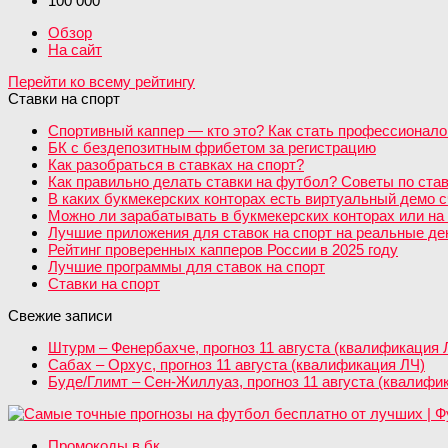
100 000
Обзор
На сайт
Перейти ко всему рейтингу
Ставки на спорт
Спортивный каппер — кто это? Как стать профессионало
БК с бездепозитным фрибетом за регистрацию
Как разобраться в ставках на спорт?
Как правильно делать ставки на футбол? Советы по став
В каких букмекерских конторах есть виртуальный демо с
Можно ли зарабатывать в букмекерских конторах или на 
Лучшие приложения для ставок на спорт на реальные день
Рейтинг проверенных капперов России в 2025 году
Лучшие программы для ставок на спорт
Ставки на спорт
Свежие записи
Штурм – Фенербахче, прогноз 11 августа (квалификация 
Сабах – Орхус, прогноз 11 августа (квалификация ЛЧ)
Буде/Глимт – Сен-Жиллуаз, прогноз 11 августа (квалифи
Промокоды в бк