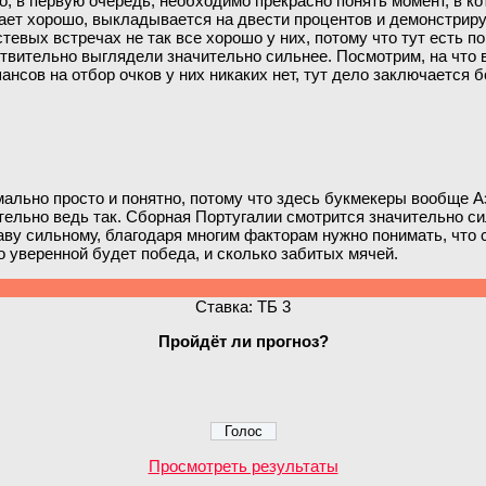
о, в первую очередь, необходимо прекрасно понять момент, в к
грает хорошо, выкладывается на двести процентов и демонстрир
тевых встречах не так все хорошо у них, потому что тут есть п
твительно выглядели значительно сильнее. Посмотрим, на что в 
шансов на отбор очков у них никаких нет, тут дело заключается
ально просто и понятно, потому что здесь букмекеры вообще А
тельно ведь так. Сборная Португалии смотрится значительно си
ставу сильному, благодаря многим факторам нужно понимать, что
 уверенной будет победа, и сколько забитых мячей.
Ставка: ТБ 3
Пройдёт ли прогноз?
Просмотреть результаты