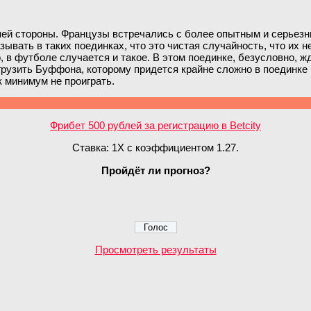
шей стороны. Французы встречались с более опытным и серьезны
вать в таких поединках, что это чистая случайность, что их н
, в футболе случается и такое. В этом поединке, безусловно, ж
рузить Буффона, которому придется крайне сложно в поединке 
к минимум не проиграть.
Фрибет 500 рублей за регистрацию в Betcity
Ставка: 1Х с коэффициентом 1.27.
Пройдёт ли прогноз?
Просмотреть результаты