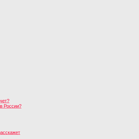
чет?
в России?
расскажет