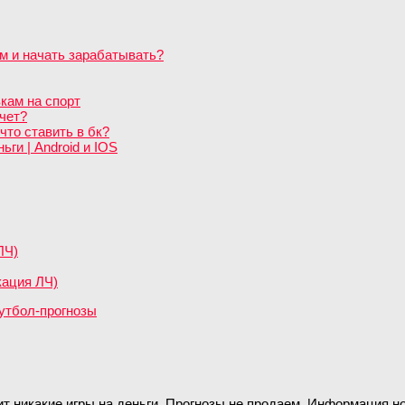
м и начать зарабатывать?
кам на спорт
чет?
что ставить в бк?
ги | Android и IOS
ЛЧ)
кация ЛЧ)
ит никакие игры на деньги. Прогнозы не продаем. Информация 