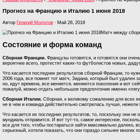
Прогноз на Францию и Италию 1 июня 2018
Автор
Георгий Молотов
·
Май 28, 2018
Матч между сборн
Состояние и форма команд
Сборная Франции.
Французы готовятся, и готовятся они очен
вероятнее всего, протестят каких-то футболистов новых, дад
Что касается последних результатов сборной Франции, то ну
2006 года, все помнят тот матч, Зидана, который был удален 
но, идут времена, все меняется, меняются поколения и вот се
пожалуй, можно отдать небольшое предпочтение именно «лягуш
Сборная Италии.
Сборная, к великому сожалению для всех е
не в чем и команда действительно смотрелась лучше, нежели 
Что касается их последних результатов, то, поскольку они не 
мундиаль отправится. И вот тут-то, самое интересное, поскол
все для того, чтобы постараться зайти максимально далеко, 
серьезный, хотели показать, что они гораздо сильнее многих 