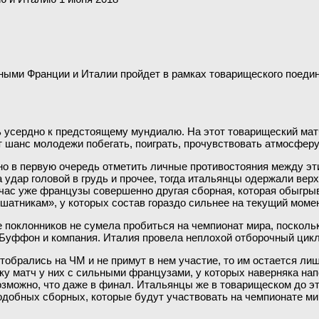
ыми Франции и Италии пройдет в рамках товарищеского поедин
ь усердно к предстоящему мундиалю. На этот товарищеский матч
ут шанс молодежи побегать, поиграть, прочувствовать атмосфер
жно в первую очередь отметить личные противостояния между э
за удар головой в грудь и прочее, тогда итальянцы одержали ве
йчас уже французы совершенно другая сборная, которая обыгрыв
атникам», у которых состав гораздо сильнее на текущий момен
е поклонников не сумела пробиться на чемпионат мира, посколь
Буффон и компания. Италия провела неплохой отборочный цикл, 
отобрались на ЧМ и не примут в нем участие, то им остается ли
ьку матч у них с сильными французами, у которых наверняка на
возможно, что даже в финал. Итальянцы же в товарищеском до э
подобных сборных, которые будут участвовать на чемпионате ми