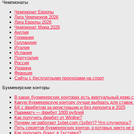
Чемпионаты
Чемпионат Европы
Лига Чемпионов 2026
Лига Европы 2026
Чемпионат Мира 2026
Англия
Германия
Голландия
Италия
Испания
Португалия
Россия
Украина
Франция
Сайты с бесплатными прогнозами на спорт
Букмекерские конторы
В каких букмекерских конторах есть виртуальный демо с
Какую букмекерскую контору лучше выбрать для ставок 
БК с фрибетом за регистрацию и без депозита в 2025
Париматч — фрибет 1000 рублей
Как получить фрибет от Winline?
Почему не работает 1xbet.com (1хбет)? Что случилось?
Пять секретов букмекерских контор, о которых никто не 
Как получить бонус в 1хставка?