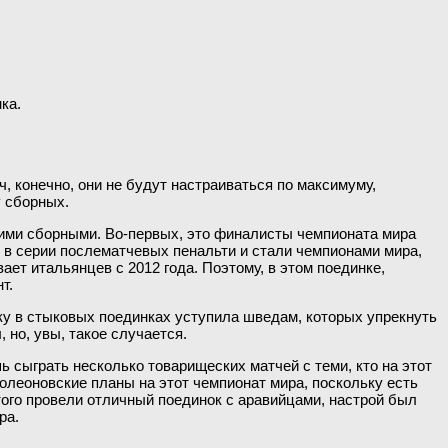
ка.
, конечно, они не будут настраиваться по максимуму,
у сборных.
тими сборными. Во-первых, это финалисты чемпионата мира
рх в серии послематчевых пенальти и стали чемпионами мира,
ает итальянцев с 2012 года. Поэтому, в этом поединке,
т.
ку в стыковых поединках уступила шведам, которых упрекнуть
но, увы, такое случается.
шь сыграть несколько товарищеских матчей с теми, кто на этот
полеоновские планы на этот чемпионат мира, поскольку есть
того провели отличный поединок с аравийцами, настрой был
ра.