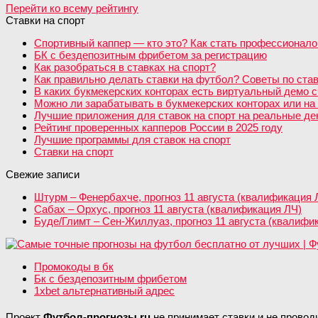
Перейти ко всему рейтингу
Ставки на спорт
Спортивный каппер — кто это? Как стать профессионало
БК с бездепозитным фрибетом за регистрацию
Как разобраться в ставках на спорт?
Как правильно делать ставки на футбол? Советы по став
В каких букмекерских конторах есть виртуальный демо с
Можно ли зарабатывать в букмекерских конторах или на 
Лучшие приложения для ставок на спорт на реальные день
Рейтинг проверенных капперов России в 2025 году
Лучшие программы для ставок на спорт
Ставки на спорт
Свежие записи
Штурм – Фенербахче, прогноз 11 августа (квалификация 
Сабах – Орхус, прогноз 11 августа (квалификация ЛЧ)
Буде/Глимт – Сен-Жиллуаз, прогноз 11 августа (квалифи
Промокоды в бк
Бк с бездепозитным фрибетом
1xbet альтернативный адрес
Проект
Футбол-прогнозы.ru
не принимает ставки и не провод