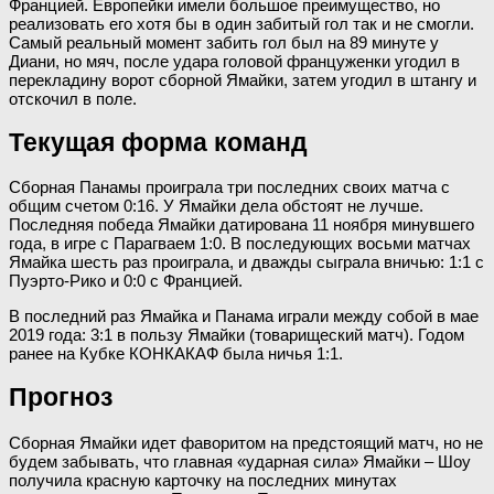
Францией. Европейки имели большое преимущество, но
реализовать его хотя бы в один забитый гол так и не смогли.
Самый реальный момент забить гол был на 89 минуте у
Диани, но мяч, после удара головой француженки угодил в
перекладину ворот сборной Ямайки, затем угодил в штангу и
отскочил в поле.
Текущая форма команд
Сборная Панамы проиграла три последних своих матча с
общим счетом 0:16. У Ямайки дела обстоят не лучше.
Последняя победа Ямайки датирована 11 ноября минувшего
года, в игре с Парагваем 1:0. В последующих восьми матчах
Ямайка шесть раз проиграла, и дважды сыграла вничью: 1:1 с
Пуэрто-Рико и 0:0 с Францией.
В последний раз Ямайка и Панама играли между собой в мае
2019 года: 3:1 в пользу Ямайки (товарищеский матч). Годом
ранее на Кубке КОНКАКАФ была ничья 1:1.
Прогноз
Сборная Ямайки идет фаворитом на предстоящий матч, но не
будем забывать, что главная «ударная сила» Ямайки – Шоу
получила красную карточку на последних минутах