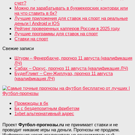
счет?
Можно ли зарабатывать в букмекерских конторах или
на что ставить в бк?
Лучшие приложения для ставок на спорт на реальные
деньги | Android и IOS
Рейтинг проверенных капперов России в 2025 году
Лучшие программы для ставок на спорт
Ставки на спорт
Свежие записи
Штурм – Фенербахче, прогноз 11 августа (квалификация
ЛЧ)
Сабах – Орхус, прогноз 11 августа (квалификация ЛЧ)
Буде/Глимт – Сен-Жиллуаз, прогноз 11 августа
(квалификация ЛЧ)
Промокоды в бк
Бк с бездепозитным фрибетом
1xbet альтернативный адрес
Проект
Футбол-прогнозы.ru
не принимает ставки и не
проводит никакие игры на деньги. Прогнозы не продаем.
Информация носит исключительно ознакомительный