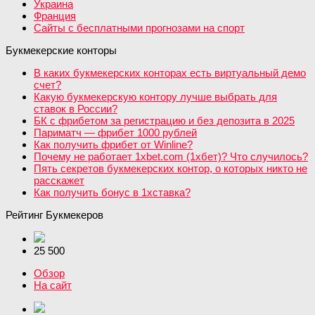
Украина
Франция
Сайты с бесплатными прогнозами на спорт
Букмекерские конторы
В каких букмекерских конторах есть виртуальный демо
счет?
Какую букмекерскую контору лучше выбрать для
ставок в России?
БК с фрибетом за регистрацию и без депозита в 2025
Париматч — фрибет 1000 рублей
Как получить фрибет от Winline?
Почему не работает 1xbet.com (1хбет)? Что случилось?
Пять секретов букмекерских контор, о которых никто не
расскажет
Как получить бонус в 1хставка?
Рейтинг Букмекеров
25 500
Обзор
На сайт