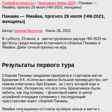
Football-prognozi.ru
›
Чемпионат Мира 2026
›
Панама —
Ямайка, прогноз 29 июля (ЧМ-2023, женщины)
Панама — Ямайка, прогноз 29 июля (ЧМ-2023,
женщины)
Автор
Георгий Молотов
·
Июль 26, 2023
В субботу, 29 июля, в матче группового раунда ЧМ-2023 по
футболу среди женщин встречаются сборные Панамы и
Ямайки. Даем точный прогноз на игру.
Результаты первого тура
Сборная Панамы ожидаемо проиграла в стартовом матче
Бразилии 0:4. «Селесао» имели большое преимущество, хет-
триком отметилась Ари Боржес, на счету которой еще и
голевой пас. Интересно, что все голы бразилианок были
забиты, как под копирку – фланговый навес в центр
штрафной площадки соперника с последующим
«расстрелом» ворот сборной Панамы.
Ямайка сенсационно отстояла нулевую ничью в матче с