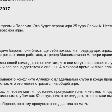
.2017
тусом и Палермо. Это будет первая игра 25 тура Серии А. Несм
ересной игры.
даже Европы, они блестяще себя показали в предыдущих играх
 игроки активно работают, а тренер Массимилиано Аллегри прав
силы своей команды, но не считает, что они могут сравниться с
они все равно достаточно сильны. А в скором времени Макс пл
бывают о конфликте Аллегри с владельцами клуба в конце прошл
тся, что это может отразится на общей игре.
ошли первые матчи, постоянно пропускали голы и не смогли под
 сильным клубом как Ювентус, никто не ожидает, что они таки вы
обороне, поэтому пропускают по два гола за матч.