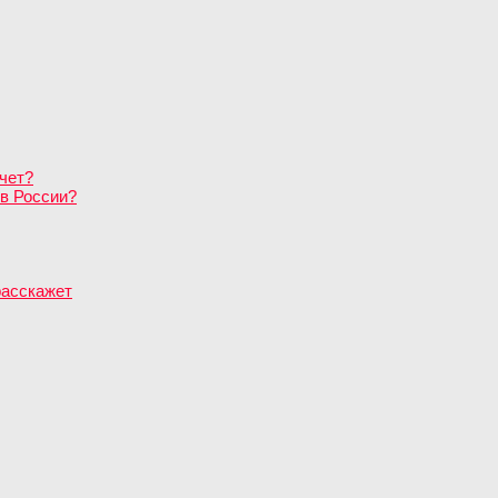
чет?
в России?
расскажет