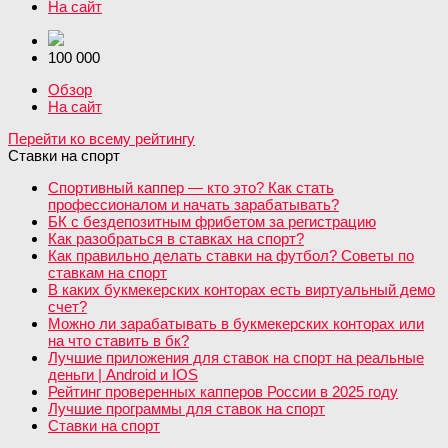
На сайт
100 000
Обзор
На сайт
Перейти ко всему рейтингу
Ставки на спорт
Спортивный каппер — кто это? Как стать
профессионалом и начать зарабатывать?
БК с бездепозитным фрибетом за регистрацию
Как разобраться в ставках на спорт?
Как правильно делать ставки на футбол? Советы по
ставкам на спорт
В каких букмекерских конторах есть виртуальный демо
счет?
Можно ли зарабатывать в букмекерских конторах или
на что ставить в бк?
Лучшие приложения для ставок на спорт на реальные
деньги | Android и IOS
Рейтинг проверенных капперов России в 2025 году
Лучшие программы для ставок на спорт
Ставки на спорт