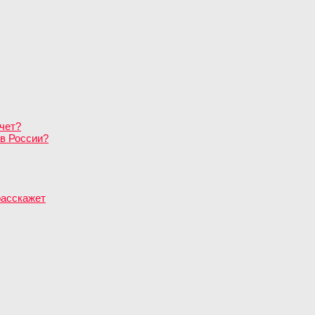
чет?
в России?
расскажет