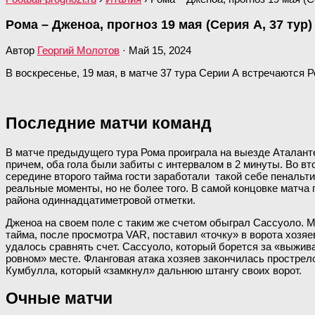
Рома – Дженоа, прогноз 19 мая (Серия А, 37 тур)
Автор
Георгий Молотов
·
Май 15, 2024
В воскресенье, 19 мая, в матче 37 тура Серии А встречаются Р
Последние матчи команд
В матче предыдущего тура Рома проиграла на выезде Аталанте
причем, оба гола были забиты с интервалом в 2 минуты. Во вт
середине второго тайма гости заработали такой себе пенальти
реальные моменты, но не более того. В самой концовке матча 
района одиннадцатиметровой отметки.
Дженоа на своем поле с таким же счетом обыграл Сассуоло. М
тайма, после просмотра VAR, поставил «точку» в ворота хозяе
удалось сравнять счет. Сассуоло, который борется за «выжива
ровном» месте. Фланговая атака хозяев закончилась прострело
Кумбулла, который «замкнул» дальнюю штангу своих ворот.
Очные матчи