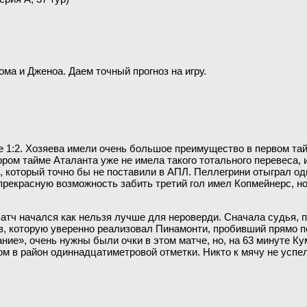
ома и Дженоа. Даем точный прогноз на игру.
 1:2. Хозяева имели очень большое преимущество в первом тай
ором тайме Аталанта уже не имела такого тотального перевеса,
, который точно бы не поставили в АПЛ. Пеллегрини отыграл од
прекрасную возможность забить третий гол имел Копмейнерс, но
атч начался как нельзя лучше для нероверди. Сначала судья, п
в, которую уверенно реализовал Пинамонти, пробивший прямо по
ние», очень нужны были очки в этом матче, но, на 63 минуте Ку
м в район одиннадцатиметровой отметки. Никто к мячу не успел