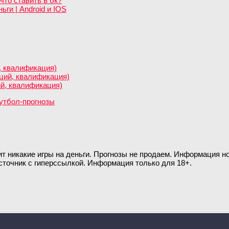
что ставить в бк?
ги | Android и IOS
, квалификация)
нций, квалификация)
ий, квалификация)
ит никакие игры на деньги. Прогнозы не продаем. Информация 
сточник с гиперссылкой. Информация только для 18+.