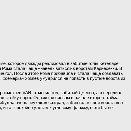
ме, которое дважды реализовал в забитые голы Кетеларе,
 и Рома стала чаще «наведываться» к воротам Карнесекки. В
ин гол. После этого Рома прибавила и стала чаще создавать
, «семерка» хозяев умудрился не попасть в пустые ворота из
росмотрев VAR, отменил гол, забитый Дженоа, а в середине
д стойку ворот. Однако, хозяевам в начале второго тайма
мбулла очень неуклюже сыграл, забив гол в свои ворота «на
, и тот спокойно улетал к угловому флажку, если бы не