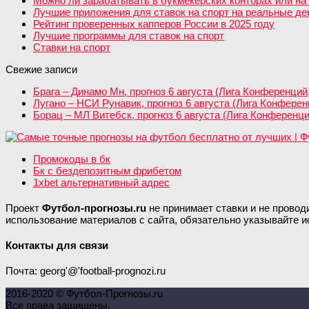
Можно ли зарабатывать в букмекерских конторах или на 
Лучшие приложения для ставок на спорт на реальные день
Рейтинг проверенных капперов России в 2025 году
Лучшие программы для ставок на спорт
Ставки на спорт
Свежие записи
Брага – Динамо Мн, прогноз 6 августа (Лига Конференций
Лугано – НСИ Рунавик, прогноз 6 августа (Лига Конфере
Борац – МЛ Витебск, прогноз 6 августа (Лига Конференц
Промокоды в бк
Бк с бездепозитным фрибетом
1xbet альтернативный адрес
Проект
Футбол-прогнозы.ru
не принимает ставки и не провод
использование материалов с сайта, обязательно указывайте и
Контакты для связи
Почта: georg'@'football-prognozi.ru
2016-2020 © Футбол-Прогнозы.ru
Все права защищены.