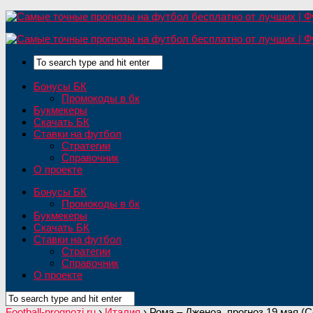
Бонусы БК
Промокоды в бк
Букмекеры
Скачать БК
Ставки на футбол
Стратегии
Справочник
О проекте
Бонусы БК
Промокоды в бк
Букмекеры
Скачать БК
Ставки на футбол
Стратегии
Справочник
О проекте
Football-prognozi.ru
›
Италия
›
Рома – Дженоа, прогноз 19 мая (С