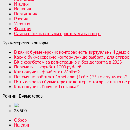
Италия
Испания
Португалия
Россия
Украина
Франция
Сайты с бесплатными прогнозами на спорт
Букмекерские конторы
В каких букмекерских конторах есть виртуальный демо с
Какую букмекерскую контору лучше выбрать для ставок 
БК с фрибетом за регистрацию и без депозита в 2025
Париматч — фрибет 1000 рублей
Как получить фрибет от Winline?
Почему не работает 1xbet.com (1хбет)? Что случилось?
Пять секретов букмекерских контор, о которых никто не 
Как получить бонус в 1хставка?
Рейтинг Букмекеров
25 500
Обзор
На сайт