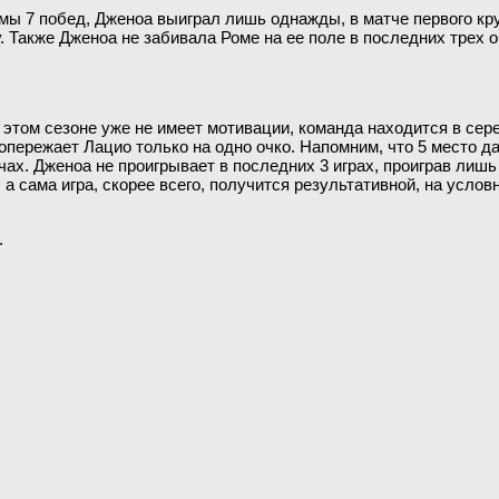
мы 7 побед, Дженоа выиграл лишь однажды, в матче первого круг
. Также Дженоа не забивала Роме на ее поле в последних трех о
этом сезоне уже не имеет мотивации, команда находится в сере
у опережает Лацио только на одно очко. Напомним, что 5 место д
тчах. Дженоа не проигрывает в последних 3 играх, проиграв лиш
а сама игра, скорее всего, получится результативной, на услов
.