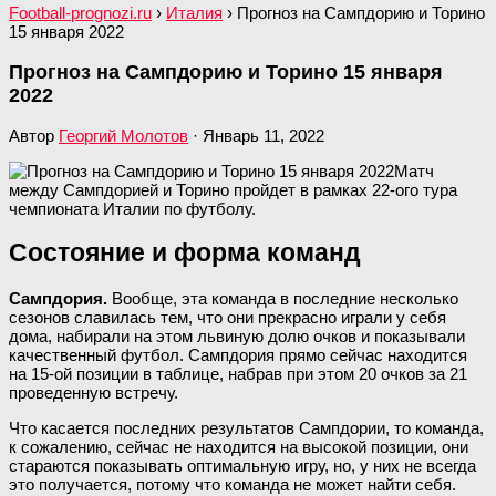
Football-prognozi.ru
›
Италия
›
Прогноз на Сампдорию и Торино
15 января 2022
Прогноз на Сампдорию и Торино 15 января
2022
Автор
Георгий Молотов
·
Январь 11, 2022
Матч
между Сампдорией и Торино пройдет в рамках 22-ого тура
чемпионата Италии по футболу.
Состояние и форма команд
Сампдория.
Вообще, эта команда в последние несколько
сезонов славилась тем, что они прекрасно играли у себя
дома, набирали на этом львиную долю очков и показывали
качественный футбол. Сампдория прямо сейчас находится
на 15-ой позиции в таблице, набрав при этом 20 очков за 21
проведенную встречу.
Что касается последних результатов Сампдории, то команда,
к сожалению, сейчас не находится на высокой позиции, они
стараются показывать оптимальную игру, но, у них не всегда
это получается, потому что команда не может найти себя.