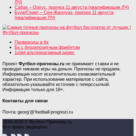
ЛЧ)
Сабах – Орхус, прогноз 11 августа (квалификация ЛЧ)
Буде/Глимт – Сен-Жиллуаз, прогноз 11 августа
(квалификация ЛЧ)
Промокоды в бк
Бк с бездепозитным фрибетом
1xbet альтернативный адрес
Проект
Футбол-прогнозы.ru
не принимает ставки и не
проводит никакие игры на деньги. Прогнозы не продаем.
Информация носит исключительно ознакомительный
характер. При использование материалов с сайта,
обязательно указывайте источник с гиперссылкой.
Информация только для 18+.
Контакты для связи
Почта: georg'@'football-prognozi.ru
2016-2020 © Футбол-Прогнозы.ru
Все права защищены.