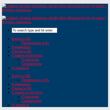
Бонусы БК
Промокоды в бк
Букмекеры
Скачать БК
Ставки на футбол
Стратегии
Справочник
О проекте
Бонусы БК
Промокоды в бк
Букмекеры
Скачать БК
Ставки на футбол
Стратегии
Справочник
О проекте