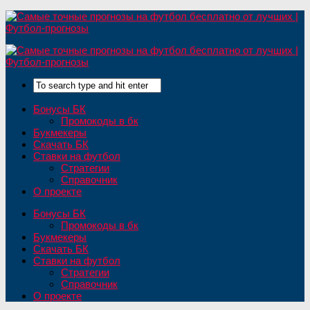
Бонусы БК
Промокоды в бк
Букмекеры
Скачать БК
Ставки на футбол
Стратегии
Справочник
О проекте
Бонусы БК
Промокоды в бк
Букмекеры
Скачать БК
Ставки на футбол
Стратегии
Справочник
О проекте