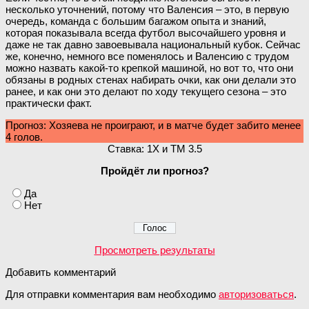
несколько уточнений, потому что Валенсия – это, в первую
очередь, команда с большим багажом опыта и знаний,
которая показывала всегда футбол высочайшего уровня и
даже не так давно завоевывала национальный кубок. Сейчас
же, конечно, немного все поменялось и Валенсию с трудом
можно назвать какой-то крепкой машиной, но вот то, что они
обязаны в родных стенах набирать очки, как они делали это
ранее, и как они это делают по ходу текущего сезона – это
практически факт.
Прогноз: Хозяева не проиграют, и в матче будет забито менее
4 голов.
Ставка: 1Х и ТМ 3.5
Пройдёт ли прогноз?
Да
Нет
Просмотреть результаты
Добавить комментарий
Для отправки комментария вам необходимо
авторизоваться
.