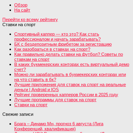
Обзор
На сайт
Перейти ко всему рейтингу
Ставки на спорт
Спортивный каппер — кто это? Как стать
профессионалом и начать зарабатывать?
БК с бездепозитным фрибетом за регистрацию
Как разобраться в ставках на спорт?
Как правильно делать ставки на футбол? Советы по
ставкам на спорт
В каких букмекерских конторах есть виртуальный демо
счет?
Можно ли зарабатывать в букмекерских конторах или
на что ставить в бк?
Лучшие приложения для ставок на спорт на реальные
деньги | Android и IOS
Рейтинг проверенных капперов России в 2025 году
Лучшие программы для ставок на спорт
Ставки на спорт
Свежие записи
Брага – Динамо Мн, прогноз 6 августа (Лига
Конференций, квалификация)