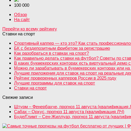
100 000
Обзор
На сайт
Перейти ко всему рейтингу
Ставки на спорт
Спортивный каппер — кто это? Как стать профессионало
БК с бездепозитным фрибетом за регистрацию
Как разобраться в ставках на спорт?
Как правильно делать ставки на футбол? Советы по став
В каких букмекерских конторах есть виртуальный демо с
Можно ли зарабатывать в букмекерских конторах или на 
Лучшие приложения для ставок на спорт на реальные день
Рейтинг проверенных капперов России в 2025 году
Лучшие программы для ставок на спорт
Ставки на спорт
Свежие записи
Штурм – Фенербахче, прогноз 11 августа (квалификация 
Сабах – Орхус, прогноз 11 августа (квалификация ЛЧ)
Буде/Глимт – Сен-Жиллуаз, прогноз 11 августа (квалифи