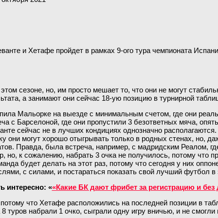
ванте и Хетафе пройдет в рамках 9-ого тура чемпионата Испани
 этом сезоне, но, им просто мешает то, что они не могут стабил
льтата, а занимают они сейчас 18-ую позицию в турнирной табли
пила Мальорке на выезде с минимальным счетом, где они реальн
ча с Барселоной, где они пропустили 3 безответных мяча, опять
еванте сейчас не в лучших кондициях однозначно располагаются
ку они могут хорошо отыгрывать только в родных стенах, но, д
ов. Правда, была встреча, например, с мадридским Реалом, где
, но, к сожалению, набрать 3 очка не получилось, потому что п
манда будет делать на этот раз, потому что сегодня у них опп
слями, с силами, и постараться показать свой лучший футбол в 
ь интересно: «
«Какие БК дают фрибет за регистрацию и без
отому что Хетафе расположились на последней позиции в таблиц
 8 туров набрали 1 очко, сыграли одну игру вничью, и не смогл