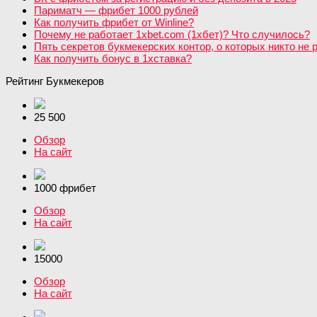
Париматч — фрибет 1000 рублей
Как получить фрибет от Winline?
Почему не работает 1xbet.com (1хбет)? Что случилось?
Пять секретов букмекерских контор, о которых никто не 
Как получить бонус в 1хставка?
Рейтинг Букмекеров
25 500
Обзор
На сайт
1000 фрибет
Обзор
На сайт
15000
Обзор
На сайт