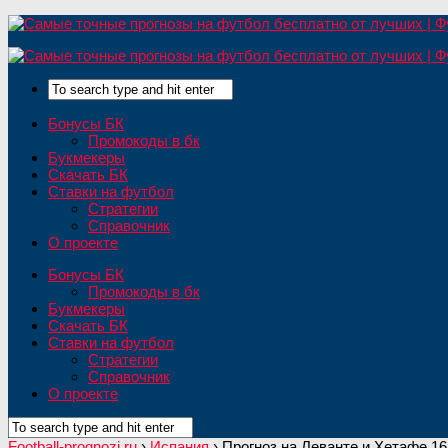
Бонусы БК
Промокоды в бк
Букмекеры
Скачать БК
Ставки на футбол
Стратегии
Справочник
О проекте
Бонусы БК
Промокоды в бк
Букмекеры
Скачать БК
Ставки на футбол
Стратегии
Справочник
О проекте
Football-prognozi.ru
›
Испания
›
Прогноз на Леванте и Хетафе 16