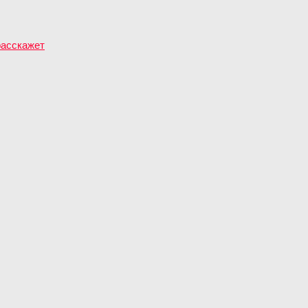
расскажет