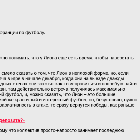
Франции по футболу.
жно понимать, что у Лиона еще есть время, чтобы наверстать
смело сказать о том, что Лион в неплохой форме, но, если
ча в игре в начале декабря, когда они на выезде дважды
одных стенах они захотят как-то исправиться и попробую найти
жан, там действительно встреча получилась максимально
ий футбол, и, можно сказать, что Лион – это большие
кой же красочный и интересный футбол, но, безусловно, нужно
ариативность в атаке, то сразу вернутся победы, как раньше,
 депозита?»
тому что коллектив просто-напросто занимает последнюю