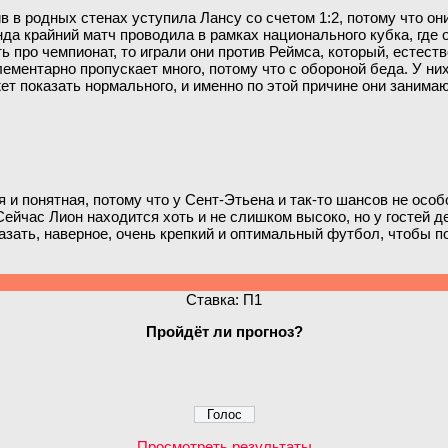
 в родных стенах уступила Лансу со счетом 1:2, потому что они
нда крайний матч проводила в рамках национального кубка, где 
 про чемпионат, то играли они против Реймса, который, естест
элементарно пропускает много, потому что с обороной беда. У н
жет показать нормального, и именно по этой причине они занима
 и понятная, потому что у Сент-Этьена и так-то шансов не особо
йчас Лион находится хоть и не слишком высоко, но у гостей де
азать, наверное, очень крепкий и оптимальный футбол, чтобы п
Ставка: П1
Пройдёт ли прогноз?
Просмотреть результаты