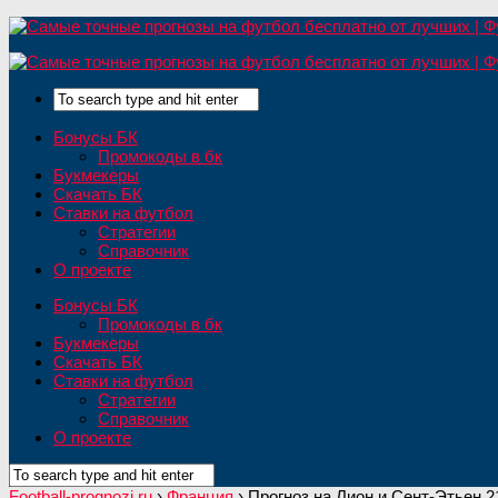
Бонусы БК
Промокоды в бк
Букмекеры
Скачать БК
Ставки на футбол
Стратегии
Справочник
О проекте
Бонусы БК
Промокоды в бк
Букмекеры
Скачать БК
Ставки на футбол
Стратегии
Справочник
О проекте
Football-prognozi.ru
›
Франция
›
Прогноз на Лион и Сент-Этьен 2