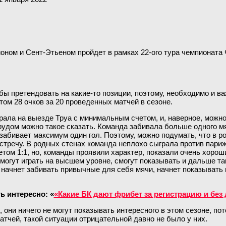
оном и Сент-Этьеном пройдет в рамках 22-ого тура чемпионата 
бы претендовать на какие-то позиции, поэтому, необходимо и ва
том 28 очков за 20 проведенных матчей в сезоне.
рала на выезде Труа с минимальным счетом, и, наверное, можно 
трудом можно такое сказать. Команда забивала больше одного мя
 забивает максимум один гол. Поэтому, можно подумать, что в р
стречу. В родных стенах команда неплохо сыграла против пари
етом 1:1, но, команды проявили характер, показали очень хорош
могут играть на высшем уровне, смогут показывать и дальше та
начнет забивать привычные для себя мячи, начнет показывать в
ь интересно: «
«Какие БК дают фрибет за регистрацию и без
они ничего не могут показывать интересного в этом сезоне, по
матчей, такой ситуации отрицательной давно не было у них.