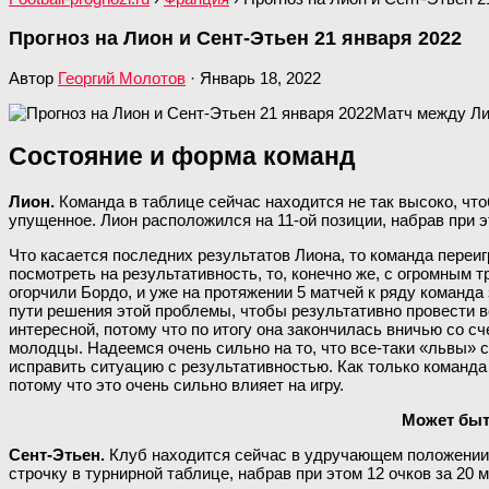
Прогноз на Лион и Сент-Этьен 21 января 2022
Автор
Георгий Молотов
·
Январь 18, 2022
Матч между Ли
Состояние и форма команд
Лион.
Команда в таблице сейчас находится не так высоко, что
упущенное. Лион расположился на 11-ой позиции, набрав при э
Что касается последних результатов Лиона, то команда переиг
посмотреть на результативность, то, конечно же, с огромным 
огорчили Бордо, и уже на протяжении 5 матчей к ряду команда
пути решения этой проблемы, чтобы результативно провести в
интересной, потому что по итогу она закончилась вничью со сч
молодцы. Надеемся очень сильно на то, что все-таки «львы» с
исправить ситуацию с результативностью. Как только команда 
потому что это очень сильно влияет на игру.
Может быт
Сент-Этьен.
Клуб находится сейчас в удручающем положении, 
строчку в турнирной таблице, набрав при этом 12 очков за 20 