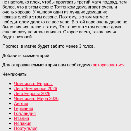
не настолько плох, чтобы проиграть третий матч подряд, тем
более, что в этом сезоне Тоттенхэм дома играет очень и
очень хорошо. У «шпор» один из лучших домашних
показателей в этом сезоне. Поэтому, в этом матче с
победителем далеко не все ясно. В этой паре очень давно не
было ничьих, плюс к этому, Тоттенхэм в этом сезоне дома
еще ни разу не играл вничью. Скорее всего, такая ничья
будет низовой.
Прогноз: в матче будет забито менее 3 голов.
Добавить комментарий
Для отправки комментария вам необходимо
авторизоваться
.
Чемпионаты
Чемпионат Европы
Лига Чемпионов 2026
Лига Европы 2026
Чемпионат Мира 2026
Англия
Германия
Голландия
Италия
Испания
Португалия