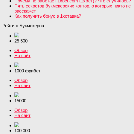
Почему не работает 1xbet.com (1хбет)? Что случилось?
Пять секретов букмекерских контор, о которых никто не
расскажет
Как получить бонус в 1хставка?
Рейтинг Букмекеров
25 500
Обзор
На сайт
1000 фрибет
Обзор
На сайт
15000
Обзор
На сайт
100 000