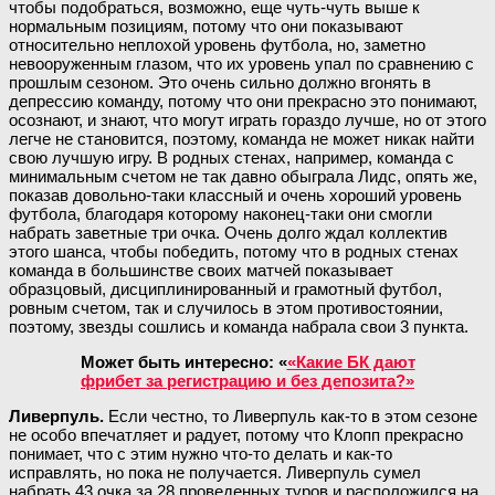
чтобы подобраться, возможно, еще чуть-чуть выше к
нормальным позициям, потому что они показывают
относительно неплохой уровень футбола, но, заметно
невооруженным глазом, что их уровень упал по сравнению с
прошлым сезоном. Это очень сильно должно вгонять в
депрессию команду, потому что они прекрасно это понимают,
осознают, и знают, что могут играть гораздо лучше, но от этого
легче не становится, поэтому, команда не может никак найти
свою лучшую игру. В родных стенах, например, команда с
минимальным счетом не так давно обыграла Лидс, опять же,
показав довольно-таки классный и очень хороший уровень
футбола, благодаря которому наконец-таки они смогли
набрать заветные три очка. Очень долго ждал коллектив
этого шанса, чтобы победить, потому что в родных стенах
команда в большинстве своих матчей показывает
образцовый, дисциплинированный и грамотный футбол,
ровным счетом, так и случилось в этом противостоянии,
поэтому, звезды сошлись и команда набрала свои 3 пункта.
Может быть интересно: «
«Какие БК дают
фрибет за регистрацию и без депозита?»
Ливерпуль.
Если честно, то Ливерпуль как-то в этом сезоне
не особо впечатляет и радует, потому что Клопп прекрасно
понимает, что с этим нужно что-то делать и как-то
исправлять, но пока не получается. Ливерпуль сумел
набрать 43 очка за 28 проведенных туров и расположился на