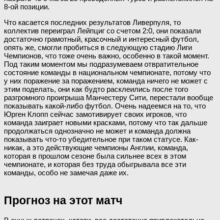
8-ой позиции.
Что касается последних результатов Ливерпуля, то
коллектив переиграл Лейпциг со счетом 2:0, они показали
достаточно грамотный, красочный и интересный футбол,
опять же, смогли пробиться в следующую стадию Лиги
Чемпионов, что тоже очень важно, особенно в такой момент.
Под таким моментом мы подразумеваем отвратительное
состояние команды в национальном чемпионате, потому что
у них поражение за поражением, команда ничего не может с
этим поделать, они как будто расклеились после того
разгромного проигрыша Манчестеру Сити, перестали вообще
показывать какой-либо футбол. Очень надеемся на то, что
Юрген Клопп сейчас замотивирует своих игроков, что
команда заиграет новыми красками, потому что так дальше
продолжаться однозначно не может и команда должна
показывать что-то убедительное при таком статусе. Как-
никак, а это действующие чемпионы Англии, команда,
которая в прошлом сезоне была сильнее всех в этом
чемпионате, и которая без труда обыгрывала все эти
команды, особо не замечая даже их.
Прогноз на этот матч