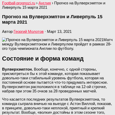
Football-prognozi.ru
›
Англия
›
Прогноз на Вулверхэмптон и
Ливерпуль 15 марта 2021
Прогноз на Вулверхэмптон и Ливерпуль 15
марта 2021
Автор
Георгий Молотов
·
Март 13, 2021
Матч
между Вулверхэмптоном и Ливерпулем пройдет в рамках 28-
ого тура чемпионата Англии по футболу.
Состояние и форма команд
Вулверхэмптон.
Вообще, конечно, с одной стороны,
присмотреться бы к этой команде, которая показывает
довольно-таки стабильный уровень футбола, которая на
постоянной основе пытается что-то придумать интересное.
Вулверхэмптон расположился в таблице на 12-ой строчке,
набрав при этом 35 очков за 28 проведенных матчей.
Что касается последних результатов Вулверхэмптона, то
команда сыграла вничью на выезде с Астон Виллой, показав,
в принципе, довольно-таки неплохой, приятный и крепкий
результат. Вообще, «волки» достойны в этом сезоне того,