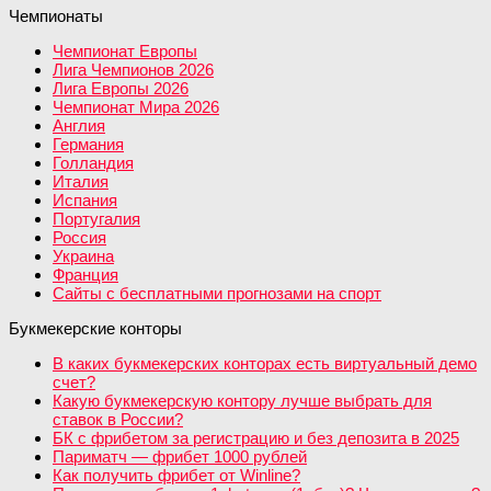
Чемпионаты
Чемпионат Европы
Лига Чемпионов 2026
Лига Европы 2026
Чемпионат Мира 2026
Англия
Германия
Голландия
Италия
Испания
Португалия
Россия
Украина
Франция
Сайты с бесплатными прогнозами на спорт
Букмекерские конторы
В каких букмекерских конторах есть виртуальный демо
счет?
Какую букмекерскую контору лучше выбрать для
ставок в России?
БК с фрибетом за регистрацию и без депозита в 2025
Париматч — фрибет 1000 рублей
Как получить фрибет от Winline?