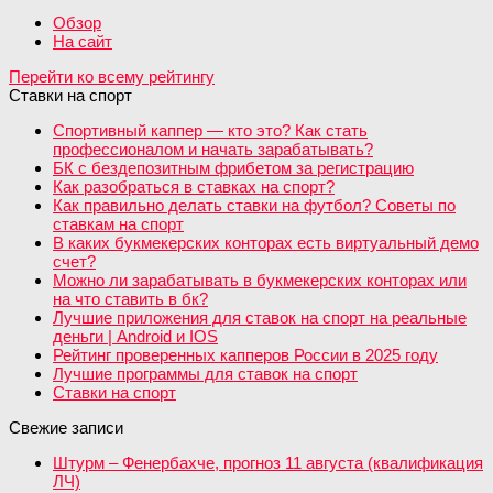
Обзор
На сайт
Перейти ко всему рейтингу
Ставки на спорт
Спортивный каппер — кто это? Как стать
профессионалом и начать зарабатывать?
БК с бездепозитным фрибетом за регистрацию
Как разобраться в ставках на спорт?
Как правильно делать ставки на футбол? Советы по
ставкам на спорт
В каких букмекерских конторах есть виртуальный демо
счет?
Можно ли зарабатывать в букмекерских конторах или
на что ставить в бк?
Лучшие приложения для ставок на спорт на реальные
деньги | Android и IOS
Рейтинг проверенных капперов России в 2025 году
Лучшие программы для ставок на спорт
Ставки на спорт
Свежие записи
Штурм – Фенербахче, прогноз 11 августа (квалификация
ЛЧ)