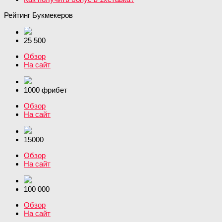
Рейтинг Букмекеров
25 500
Обзор
На сайт
1000 фрибет
Обзор
На сайт
15000
Обзор
На сайт
100 000
Обзор
На сайт