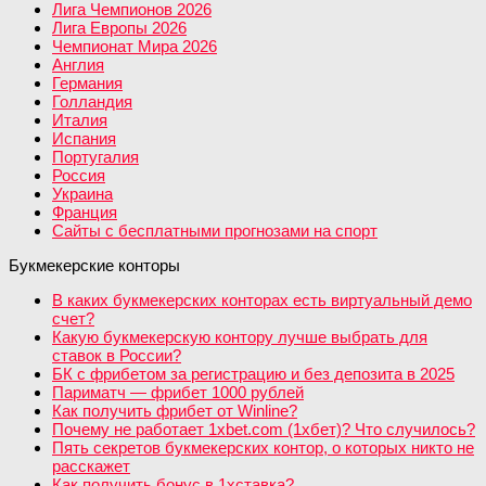
Лига Чемпионов 2026
Лига Европы 2026
Чемпионат Мира 2026
Англия
Германия
Голландия
Италия
Испания
Португалия
Россия
Украина
Франция
Сайты с бесплатными прогнозами на спорт
Букмекерские конторы
В каких букмекерских конторах есть виртуальный демо
счет?
Какую букмекерскую контору лучше выбрать для
ставок в России?
БК с фрибетом за регистрацию и без депозита в 2025
Париматч — фрибет 1000 рублей
Как получить фрибет от Winline?
Почему не работает 1xbet.com (1хбет)? Что случилось?
Пять секретов букмекерских контор, о которых никто не
расскажет
Как получить бонус в 1хставка?