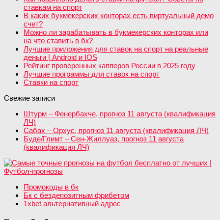
ставкам на спорт
В каких букмекерских конторах есть виртуальный демо
счет?
Можно ли зарабатывать в букмекерских конторах или
на что ставить в бк?
Лучшие приложения для ставок на спорт на реальные
деньги | Android и IOS
Рейтинг проверенных капперов России в 2025 году
Лучшие программы для ставок на спорт
Ставки на спорт
Свежие записи
Штурм – Фенербахче, прогноз 11 августа (квалификация
ЛЧ)
Сабах – Орхус, прогноз 11 августа (квалификация ЛЧ)
Буде/Глимт – Сен-Жиллуаз, прогноз 11 августа
(квалификация ЛЧ)
Промокоды в бк
Бк с бездепозитным фрибетом
1xbet альтернативный адрес