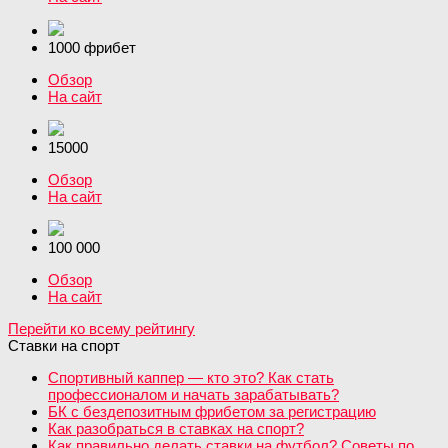
1000 фрибет
Обзор
На сайт
15000
Обзор
На сайт
100 000
Обзор
На сайт
Перейти ко всему рейтингу
Ставки на спорт
Спортивный каппер — кто это? Как стать
профессионалом и начать зарабатывать?
БК с бездепозитным фрибетом за регистрацию
Как разобраться в ставках на спорт?
Как правильно делать ставки на футбол? Советы по